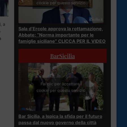
cookie per questo servizio
i
, a
Sala d’Ercole approva la rottamazione,
o
Abbate: “Norma importante per le
a
famiglie siciliane” CLICCA PER IL VIDEO
BarSicilia
Fai clic per accettare i
cookie per questo servizio
Bar Sicilia, a Ispica la sfida per il futuro
passa dal nuovo governo della città