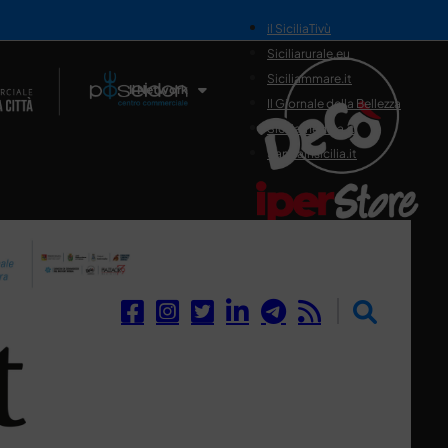
il SiciliaTivù
Siciliarurale.eu
Siciliammare.it
Il Network
Il Giornale della Bellezza
Siciliamedica.it
Sanitainsicilia.it