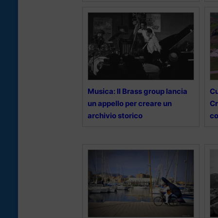
Musica: Il Brass group lancia
Cu
un appello per creare un
Cr
archivio storico
c