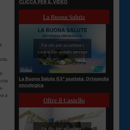
CLICCA PER IL VIDEO
La Buona Salute
ns
Fai clic per accettare i
cookie per questo servizio
uta,
ti
La Buona Salute 63° puntata: Ortopedia
cita
oncologica
a-
na a
Oltre il Castello
Fai clic per accettare i