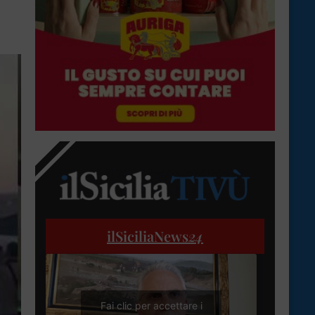
ilSiciliaNews
24
Fai clic per accettare i