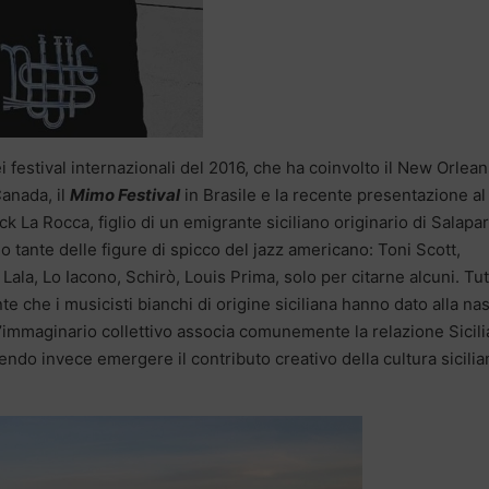
nei festival internazionali del 2016, che ha coinvolto il New Orlea
Canada, il
Mimo Festival
in Brasile e la recente presentazione al
 La Rocca, figlio di un emigrante siciliano originario di Salapar
no tante delle figure di spicco del jazz americano: Toni Scott,
la, Lo Iacono, Schirò, Louis Prima, solo per citarne alcuni. Tut
e che i musicisti bianchi di origine siciliana hanno dato alla nas
ell’immaginario collettivo associa comunemente la relazione Sicili
cendo invece emergere il contributo creativo della cultura sicilia