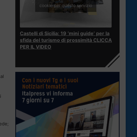
cookie per questo servizio
Castelli di Sicilia: 19 ‘mini guide’ per la
sfida del turismo di prossimità CLICCA
PER IL VIDEO
e
al
i
ede;