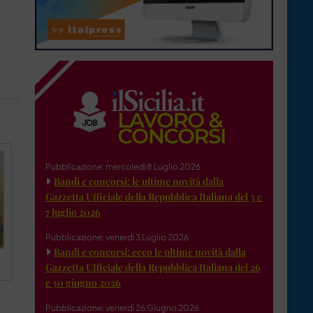
Pubblicazione: mercoledì 8 Luglio 2026
Bandi e concorsi: le ultime novità dalla
Gazzetta Ufficiale della Repubblica Italiana del 3 e
7 luglio 2026
Pubblicazione: venerdì 3 Luglio 2026
Bandi e concorsi: ecco le ultime novità dalla
Gazzetta Ufficiale della Repubblica Italiana del 26
e 30 giugno 2026
Pubblicazione: venerdì 26 Giugno 2026