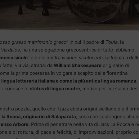
grosso grasso matrimonio greco
” in cui il padre di
Toula
, la
 Vardalos
, ha una spiegazione grecocentrica di tutto, abbiamo
imonio siculo
” e della nostra
visione siculocentrica legata
a dell
 fatte, via via, strada: da
William Shakespeare
originario di
come la prima poetessa in volgare a scapito della fiorentina
ma lingua letteraria italiana e come la più antica lingua romanza
,
i riconosce lo
status di lingua madre
, motivo per cui siamo descr
ostro puzzle, quello che il jazz abbia origini siciliane e e il pri
 la Rocca, originario
di Salaparuta
, cosa che sostengono alcun
Renzo Arbore
. Prima di penetrare nella vita di Jack La Rocca e n
one e di rottura, di pace e felicità, di improvvisazioni, proprio c