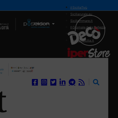
il SiciliaTivù
Siciliarurale.eu
Siciliammare.it
Il Network
Il Giornale della Bellezza
Siciliamedica.it
Sanitainsicilia.it