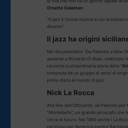
la vita che non ha un giorno uguale all’a
Ornette Coleman
:
“
Il jazz è l’unica musica in cui la stess
diverso
“.
Il jazz ha origini sicilian
Nel documentario “
Da Palermo a New Or
assieme a Riccardo Di Blasi
, realizzato 
racconta la straordinaria storia della “
Or
composta da un gruppo di amici di origine
primo disco al mondo di jazz.
Nick La Rocca
Alla fine dell’Ottocento, da Palermo per
“
Montebello
”, un grande piroscafo che t
cerca di futuro. Nel 1880 anche i
La Roc
partirono per l’America mentre Bartolom