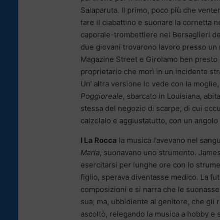
Salaparuta. Il primo, poco più che venten
fare il ciabattino e suonare la cornetta n
caporale-trombettiere nei Bersaglieri d
due giovani trovarono lavoro presso un 
Magazine Street e Girolamo ben presto 
proprietario che morì in un incidente str
Un’ altra versione lo vede con la moglie
Poggioreale
, sbarcato in Louisiana, abita
stessa del negozio di scarpe, di cui occu
calzolaio e aggiustatutto, con un angolo 
I La Rocca
la musica l’avevano nel sangue 
Maria
, suonavano uno strumento. James D
esercitarsi per lunghe ore con lo strumen
figlio, sperava diventasse medico. La fu
composizioni e si narra che le suonasse 
sua; ma, ubbidiente al genitore, che gli
ascoltò, relegando la musica a hobby e s