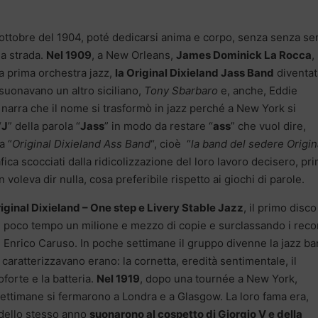
’ottobre del 1904, poté dedicarsi anima e corpo, senza senza se
ua strada.
Nel 1909
, a New Orleans,
James Dominick La Rocca
,
la prima orchestra jazz,
la Original Dixieland Jass Band
diventat
 suonavano un altro siciliano,
Tony Sbarbaro
e, anche, Eddie
narra che il nome si trasformò in jazz perché a New York si
“
J
” della parola “
Jass
” in modo da restare “
ass
” che vuol dire,
a “
Original Dixieland Ass Band
“, cioè “
la band del sedere Origin
rafica scocciati dalla ridicolizzazione del loro lavoro decisero, pr
 voleva dir nulla, cosa preferibile rispetto ai giochi di parole.
iginal Dixieland – One step e Livery Stable Jazz
, il primo disco
n poco tempo un milione e mezzo di copie e surclassando i reco
Enrico Caruso. In poche settimane il gruppo divenne la jazz b
 caratterizzavano erano: la cornetta, eredità sentimentale, il
oforte e la batteria.
Nel 1919
, dopo una tournée a New York,
ettimane si fermarono a Londra e a Glasgow. La loro fama era,
dello stesso anno
suonarono al cospetto di Giorgio V e della