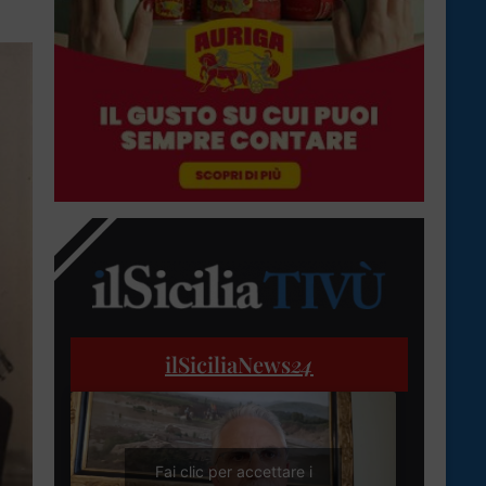
ilSiciliaNews
24
Fai clic per accettare i