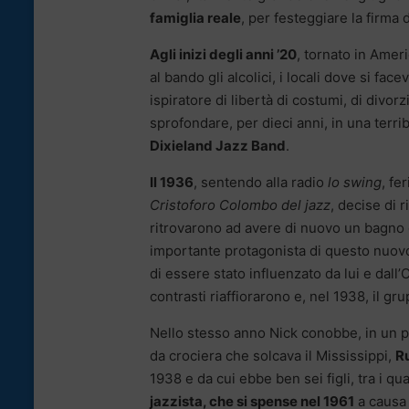
famiglia reale
, per festeggiare la firma 
Agli inizi degli anni ’20
, tornato in Ameri
al bando gli alcolici, i locali dove si fa
ispiratore di libertà di costumi, di divo
sprofondare, per dieci anni, in una terrib
Dixieland Jazz Band
.
Il 1936
, sentendo alla radio
lo swing
, fe
Cristoforo Colombo del jazz
, decise di 
ritrovarono ad avere di nuovo un bagno di
importante protagonista di questo nuov
di essere stato influenzato da lui e dall
contrasti riaffiorarono e, nel 1938, il gr
Nello stesso anno Nick conobbe, in un p
da crociera che solcava il Mississippi,
Ru
1938 e da cui ebbe ben sei figli, tra i qu
jazzista, che si spense nel 1961
a causa 