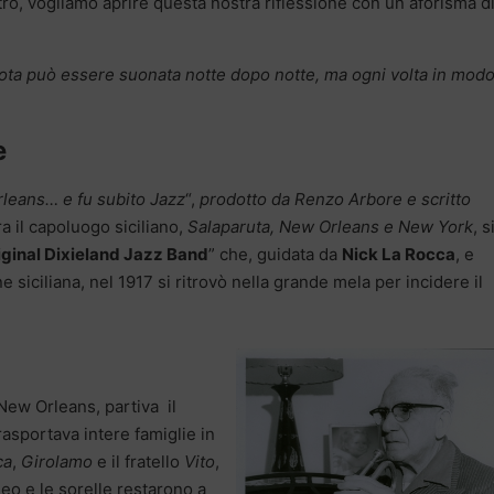
ltro, vogliamo aprire questa nostra riflessione con un aforisma d
a nota può essere suonata notte dopo notte, ma ogni volta in mod
e
leans… e fu subito Jazz
“,
prodotto da Renzo Arbore e scritto
tra il capoluogo siciliano,
Salaparuta, New Orleans e New York
, s
iginal Dixieland Jazz Band
” che, guidata da
Nick La Rocca
, e
 siciliana, nel 1917 si ritrovò nella grande mela per incidere il
 New Orleans, partiva il
rasportava intere famiglie in
ca
,
Girolamo
e il fratello
Vito
,
eo e le sorelle restarono a