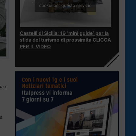
cookie per questo servizio
Castelli di Sicilia: 19 ‘mini guide’ per la
sfida del turismo di prossimità CLICCA
PER IL VIDEO
ia e
sa