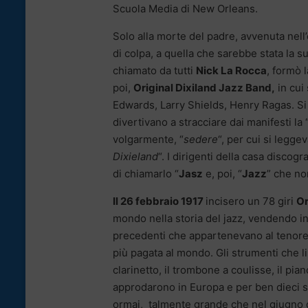
Scuola Media di New Orleans.
Solo alla morte del padre, avvenuta nell
di colpa, a quella che sarebbe stata la s
chiamato da tutti
Nick La Rocca
, formò 
poi,
Original Dixiland Jazz Band,
in cui
Edwards, Larry Shields, Henry Ragas. Si 
divertivano a stracciare dai manifesti la 
volgarmente, “
sedere
“, per cui si leggev
Dixieland
“. I dirigenti della casa discog
di chiamarlo “
Jasz
e, poi, “
Jazz
” che non
Il 26 febbraio 1917
incisero un 78 giri
Or
mondo nella storia del jazz, vendendo i
precedenti che appartenevano al tenore 
più pagata al mondo. Gli strumenti che li
clarinetto, il trombone a coulisse, il pian
approdarono in Europa e per ben dieci s
ormai, talmente grande che nel giugno 