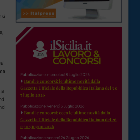
nsi
a,
al
ima
Pubblicazione: mercoledì 8 Luglio 2026
Bandi e concorsi: le ultime novità dalla
Gazzetta Ufficiale della Repubblica Italiana del 3 e
 al
7 luglio 2026
rd
Pubblicazione: venerdì 3 Luglio 2026
and
Bandi e concorsi: ecco le ultime novità dalla
Gazzetta Ufficiale della Repubblica Italiana del 26
e 30 giugno 2026
Pubblicazione: venerdì 26 Giugno 2026