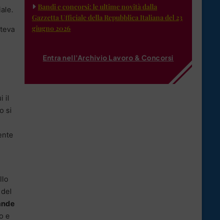
Bandi e concorsi: le ultime novità dalla
ale.
Gazzetta Ufficiale della Repubblica Italiana del 23
giugno 2026
tteva
Entra nell'Archivio Lavoro & Concorsi
i il
o si
ente
llo
 del
ande
o e