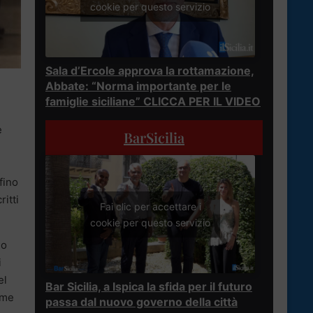
cookie per questo servizio
Sala d’Ercole approva la rottamazione,
Abbate: “Norma importante per le
famiglie siciliane” CLICCA PER IL VIDEO
e
BarSicilia
 fino
itti
Fai clic per accettare i
cookie per questo servizio
mo
i
el
Bar Sicilia, a Ispica la sfida per il futuro
ome
passa dal nuovo governo della città