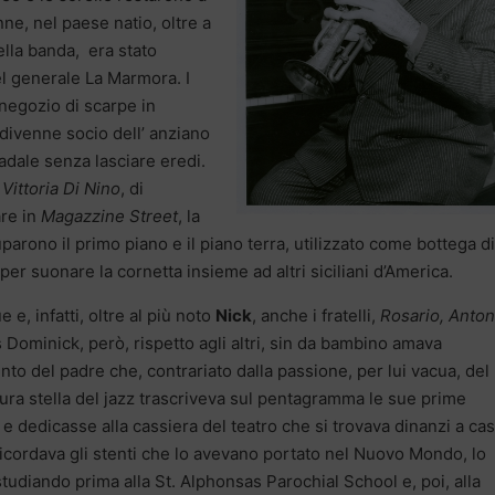
ne, nel paese natio, oltre a
ella banda, era stato
el generale La Marmora. I
negozio di scarpe in
divenne socio dell’ anziano
adale senza lasciare eredi.
,
Vittoria Di Nino
, di
re in
Magazzine Street
, la
parono il primo piano e il piano terra, utilizzato come bottega di
per suonare la cornetta insieme ad altri siciliani d’America.
e, infatti, oltre al più noto
Nick
, anche i fratelli,
Rosario, Anton
ominick, però, rispetto agli altri, sin da bambino amava
to del padre che, contrariato dalla passione, per lui vacua, del
tura stella del jazz trascriveva sul pentagramma le sue prime
e dedicasse alla cassiera del teatro che si trovava dinanzi a ca
 ricordava gli stenti che lo avevano portato nel Nuovo Mondo, lo
tudiando prima alla St. Alphonsas Parochial School e, poi, alla