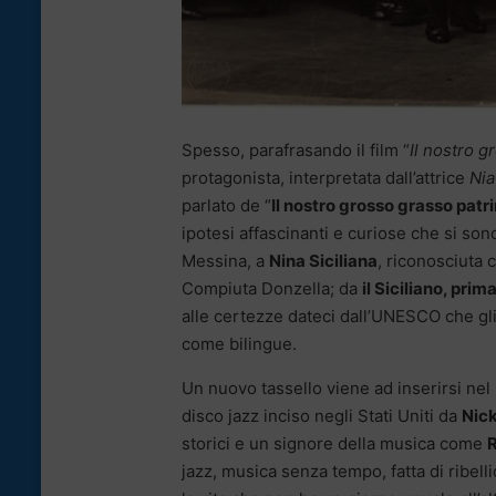
Spesso, parafrasando il film “
Il nostro 
protagonista, interpretata dall’attrice
Nia
parlato de “
Il nostro grosso grasso patr
ipotesi affascinanti e curiose che si sono
Messina, a
Nina Siciliana
, riconosciuta 
Compiuta Donzella; da
il Siciliano, pri
alle certezze dateci dall’UNESCO che gl
come bilingue.
Un nuovo tassello viene ad inserirsi nel n
disco jazz inciso negli Stati Uniti da
Nick
storici e un signore della musica come
jazz, musica senza tempo, fatta di ribelli