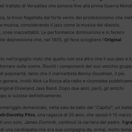
del trattato di Versailles che poneva fine alla prima Guerra Mondi
ca, la trovò flagellata dal forte vento del proibizionismo che me
ceva musica, considerando il jazz come la musica del diavolo,
rzi, cose inaccettabili. Le performance diminuirono e lo fecero
ile depressione che, nel 1925, gli fece sciogliere l’
Original
rito nell’orgoglio visto che quello non era altro che il suo
jass
e lu
ritornare sulle scene. Riuniti i componenti del suo vecchio grupp
 popolarità, tanto che il clarinettista
Benny Goodman
, il più
o genere, invitò
Nick La Rocca
alla radio e riconobbe pubblicam
’Original Dixieland Jass Band. Dopo due anni, però, gli antichi
uppo si sciolse definitivamente.
omeriggio domenicale, nella sala da ballo del “
Capitol
“, un batte
th Dorothy Pitre
, una ragazza di 20 anni, che sposò il 15 marzo
ali uno solo,
James Dominik
, continuò la carriera del padre. I
l gr
di una cardiopatia che era sua compagna da, ormai, molto temp