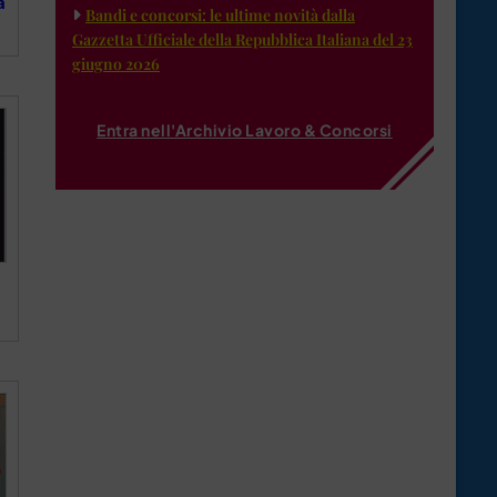
a
Bandi e concorsi: le ultime novità dalla
Gazzetta Ufficiale della Repubblica Italiana del 23
giugno 2026
Entra nell'Archivio Lavoro & Concorsi