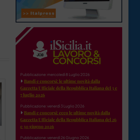
Pubblicazione: mercoledì 8 Luglio 2026
Bandi e concorsi: le ultime novità dalla
Gazzetta Ufficiale della Repubblica Italiana del 3 e
7 luglio 2026
Pubblicazione: venerdì 3 Luglio 2026
Bandi e concorsi: ecco le ultime novità dalla
Gazzetta Ufficiale della Repubblica Italiana del 26
e 30 giugno 2026
Pubblicazione: venerdì 26 Giugno 2026