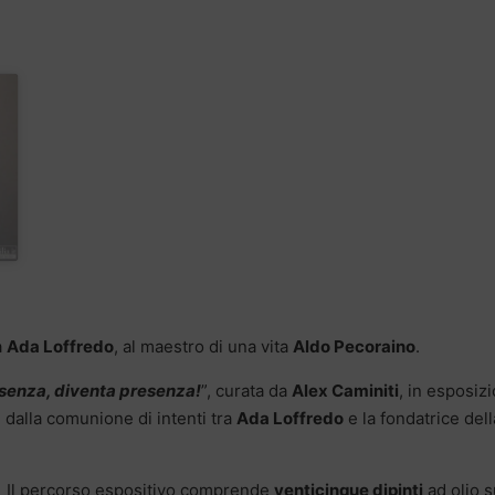
a
Ada Loffredo
, al maestro di una vita
Aldo Pecoraino
.
essenza, diventa presenza!
”, curata da
Alex Caminiti
, in esposiz
 dalla comunione di intenti tra
Ada Loffredo
e la fondatrice dell
Il percorso espositivo comprende
venticinque dipinti
ad olio s