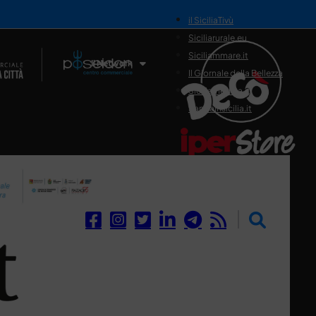
il SiciliaTivù
Siciliarurale.eu
Siciliammare.it
Il Network
Il Giornale della Bellezza
Siciliamedica.it
Sanitainsicilia.it