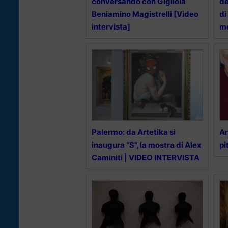
conversando con Gigliola
de
Beniamino Magistrelli [Video
di
intervista]
mo
Palermo: da Artetika si
Ar
inaugura “S”, la mostra di Alex
pi
Caminiti | VIDEO INTERVISTA