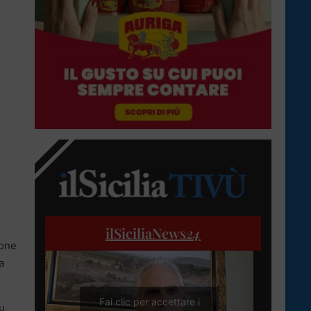
ilSiciliaNews
24
ione
a
Fai clic per accettare i
u