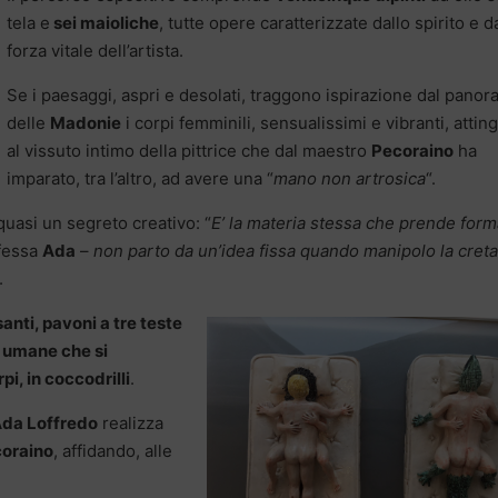
tela e
sei maioliche
, tutte opere caratterizzate dallo spirito e d
forza vitale dell’artista.
Se i paesaggi, aspri e desolati, traggono ispirazione dal pano
delle
Madonie
i corpi femminili, sensualissimi e vibranti, attin
al vissuto intimo della pittrice che dal maestro
Pecoraino
ha
imparato, tra l’altro, ad avere una “
mano non artrosica
“.
quasi un segreto creativo: “
E’ la materia stessa che prende form
fessa
Ada
–
non parto da un’idea fissa quando manipolo la cret
.
anti, pavoni a tre teste
 umane che si
i, in coccodrilli
.
da Loffredo
realizza
oraino
, affidando, alle