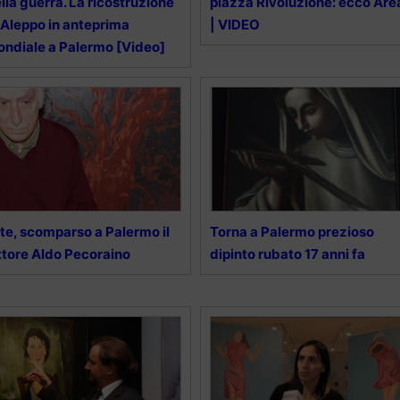
lla guerra. La ricostruzione
piazza Rivoluzione: ecco Arè
 Aleppo in anteprima
| VIDEO
ndiale a Palermo [Video]
te, scomparso a Palermo il
Torna a Palermo prezioso
ttore Aldo Pecoraino
dipinto rubato 17 anni fa