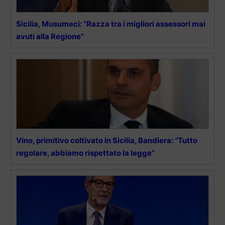
Sicilia, Musumeci: “Razza tra i migliori assessori mai
avuti alla Regione”
Vino, primitivo coltivato in Sicilia, Bandiera: “Tutto
regolare, abbiamo rispettato la legge”