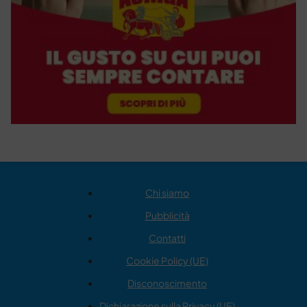
Chi siamo
Pubblicità
Contatti
Cookie Policy (UE)
Disconoscimento
Dichiarazione sulla Privacy (UE)