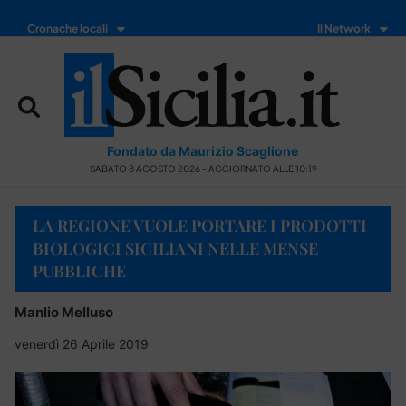
Cronache locali
Il Network
Fondato da Maurizio Scaglione
SABATO 8 AGOSTO 2026 - AGGIORNATO ALLE 10:19
LA REGIONE VUOLE PORTARE I PRODOTTI
BIOLOGICI SICILIANI NELLE MENSE
PUBBLICHE
Manlio Melluso
venerdì 26 Aprile 2019