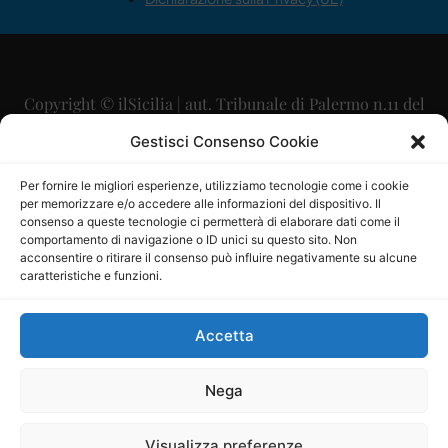
Copyright © ilSicilia | aut. Tribunale di Palermo n.11 del
29/09/2015
Gestisci Consenso Cookie
Editore: Mercurio Comunicazione Soc. Coop. A.R.L.
Per fornire le migliori esperienze, utilizziamo tecnologie come i cookie
per memorizzare e/o accedere alle informazioni del dispositivo. Il
Direttore Editoriale: Maurizio Scaglione
consenso a queste tecnologie ci permetterà di elaborare dati come il
comportamento di navigazione o ID unici su questo sito. Non
Direttore Responsabile: Maria Calabrese
acconsentire o ritirare il consenso può influire negativamente su alcune
caratteristiche e funzioni.
p.zza Sant’Oliva, 9 – 90141 – Palermo – 091335557
P.IVA: 06334930820
Accetta
Mercurio Comunicazione Società Cooperativa a r.l. è
iscritta al Registro degli Operatori di Comunicazione al
Nega
numero 26988
Visualizza preferenze