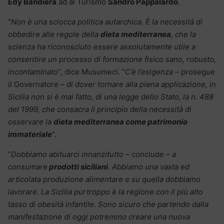
Edy Bandiera
ad al Turismo
Sandro Pappalardo
.
“
Non è una sciocca politica autarchica. È la necessità di
obbedire alle regole della
dieta mediterranea
, che la
scienza ha riconosciuto essere assolutamente utile a
consentire un processo di formazione fisico sano, robusto,
incontaminato
“, dice Musumeci. “
C’è l’esigenza
– prosegue
il Governatore –
di dover tornare alla piena applicazione, in
Sicilia non si è mai fatto, di una legge dello Stato, la n. 488
del 1999, che consacra il principio della necessità di
osservare la
dieta mediterranea come patrimonio
immateriale
“.
“
Dobbiamo abituarci innanzitutto
– conclude –
a
consumare
prodotti siciliani
. Abbiamo una vasta ed
articolata produzione alimentare e su quella dobbiamo
lavorare. La Sicilia purtroppo è la regione con il più alto
tasso di obesità infantile. Sono sicuro che partendo dalla
manifestazione di oggi potremmo creare una nuova