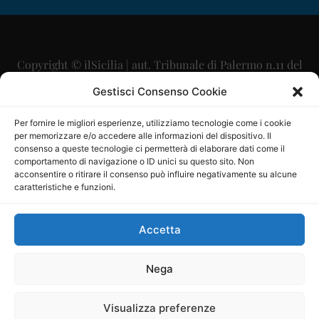
Copyright © ilSicilia | aut. Tribunale di Palermo n.11 del
29/09/2015
Gestisci Consenso Cookie
Editore: Mercurio Comunicazione Soc. Coop. A.R.L.
Per fornire le migliori esperienze, utilizziamo tecnologie come i cookie
per memorizzare e/o accedere alle informazioni del dispositivo. Il
Direttore Editoriale: Maurizio Scaglione
consenso a queste tecnologie ci permetterà di elaborare dati come il
comportamento di navigazione o ID unici su questo sito. Non
Direttore Responsabile: Maria Calabrese
acconsentire o ritirare il consenso può influire negativamente su alcune
caratteristiche e funzioni.
p.zza Sant’Oliva, 9 – 90141 – Palermo – 091335557
P.IVA: 06334930820
Accetta
Mercurio Comunicazione Società Cooperativa a r.l. è
iscritta al Registro degli Operatori di Comunicazione al
Nega
numero 26988
Visualizza preferenze
Sito gestito da
La Digitale srl
–
info@ladigitale.it