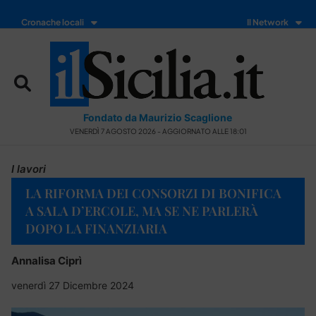
Cronache locali
Il Network
Fondato da Maurizio Scaglione
VENERDÌ 7 AGOSTO 2026 - AGGIORNATO ALLE 18:01
I lavori
LA RIFORMA DEI CONSORZI DI BONIFICA
A SALA D’ERCOLE, MA SE NE PARLERÀ
DOPO LA FINANZIARIA
Annalisa Ciprì
venerdì 27 Dicembre 2024