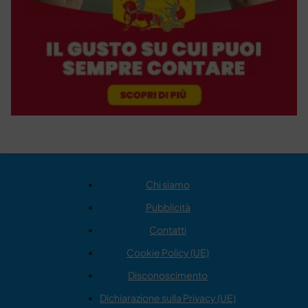
Chi siamo
Pubblicità
Contatti
Cookie Policy (UE)
Disconoscimento
Dichiarazione sulla Privacy (UE)