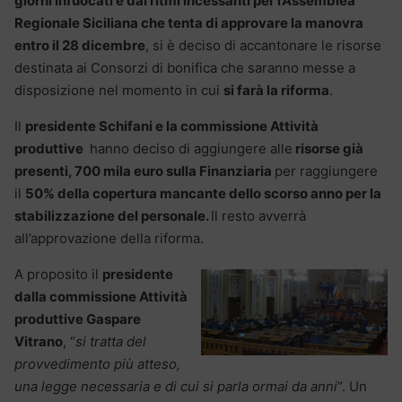
giorni infuocati e dai ritmi incessanti per l’Assemblea
Regionale Siciliana che tenta di approvare la manovra
entro il 28 dicembre
, si è deciso di accantonare le risorse
destinata ai Consorzi di bonifica che saranno messe a
disposizione nel momento in cui
si farà la riforma
.
Il
presidente Schifani e la commissione Attività
produttive
hanno deciso di aggiungere alle
risorse già
presenti,
700 mila euro sulla Finanziaria
per raggiungere
il
50% della copertura mancante dello scorso anno per la
stabilizzazione del personale.
Il resto avverrà
all’approvazione della riforma.
A proposito il
presidente
dalla commissione Attività
produttive Gaspare
Vitrano
, “
si tratta del
provvedimento più atteso,
una legge necessaria e di cui si parla ormai da anni
“. Un