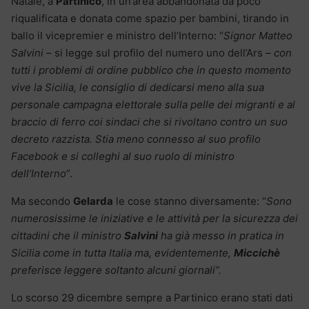
Natale, a
Partinico
, in un’area abbandonata da poco
riqualificata e donata come spazio per bambini, tirando in
ballo il vicepremier e ministro dell’Interno: “
Signor Matteo
Salvini –
si legge sul profilo del numero uno dell’Ars
– con
tutti i problemi di ordine pubblico che in questo momento
vive la Sicilia, le consiglio di dedicarsi meno alla sua
personale campagna elettorale sulla pelle dei migranti e al
braccio di ferro coi sindaci che si rivoltano contro un suo
decreto razzista. Stia meno connesso al suo profilo
Facebook e si colleghi al suo ruolo di ministro
dell’Interno
”.
Ma secondo
Gelarda
le cose stanno diversamente: “
Sono
numerosissime le iniziative e le attività per la sicurezza dei
cittadini che il ministro
Salvini
ha già messo in pratica in
Sicilia come in tutta Italia ma, evidentemente,
Miccichè
preferisce leggere soltanto alcuni giornali”.
Lo scorso 29 dicembre sempre a Partinico erano stati dati