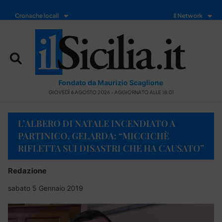
Cronache locali
Il Network
Fondato da Maurizio Scaglione
GIOVEDÌ 6 AGOSTO 2026 - AGGIORNATO ALLE 18:01
L’ALBERO DI NATALE INCENDIATO A
PARTINICO, GELARDA: “MICCICHÈ
RIFLETTA SUI DISASTRI CHE HA CAUSATO”
Redazione
sabato 5 Gennaio 2019