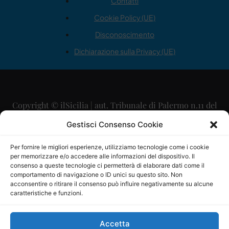
Contatti
Cookie Policy (UE)
Disconoscimento
Dichiarazione sulla Privacy (UE)
Copyright © ilSicilia | aut. Tribunale di Palermo n.11 del
29/09/2015
Gestisci Consenso Cookie
Editore: Mercurio Comunicazione Soc. Coop. A.R.L.
Per fornire le migliori esperienze, utilizziamo tecnologie come i cookie
per memorizzare e/o accedere alle informazioni del dispositivo. Il
Direttore Editoriale: Maurizio Scaglione
consenso a queste tecnologie ci permetterà di elaborare dati come il
comportamento di navigazione o ID unici su questo sito. Non
Direttore Responsabile: Maria Calabrese
acconsentire o ritirare il consenso può influire negativamente su alcune
caratteristiche e funzioni.
p.zza Sant’Oliva, 9 – 90141 – Palermo – 091335557
P.IVA: 06334930820
Accetta