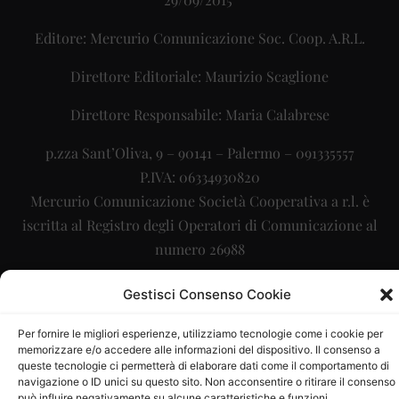
Editore: Mercurio Comunicazione Soc. Coop. A.R.L.
Direttore Editoriale: Maurizio Scaglione
Direttore Responsabile: Maria Calabrese
p.zza Sant’Oliva, 9 – 90141 – Palermo – 091335557
P.IVA: 06334930820
Mercurio Comunicazione Società Cooperativa a r.l. è
iscritta al Registro degli Operatori di Comunicazione al
numero 26988
Sito gestito da
La Digitale srl
–
info@ladigitale.it
Gestisci Consenso Cookie
Per fornire le migliori esperienze, utilizziamo tecnologie come i cookie per
memorizzare e/o accedere alle informazioni del dispositivo. Il consenso a
queste tecnologie ci permetterà di elaborare dati come il comportamento di
navigazione o ID unici su questo sito. Non acconsentire o ritirare il consenso
può influire negativamente su alcune caratteristiche e funzioni.