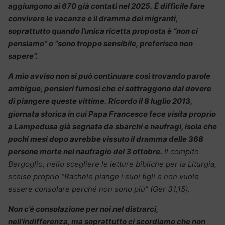
aggiungono ai 670 già contati nel 2025.
È difficile fare
convivere le vacanze e il dramma dei migranti,
soprattutto quando l’unica ricetta proposta è “non ci
pensiamo” o “sono troppo sensibile, preferisco non
sapere”.
A mio avviso non si può continuare così trovando parole
ambigue, pensieri fumosi che ci sottraggono dal dovere
di piangere queste vittime.
Ricordo il 8 luglio 2013,
giornata storica in cui Papa Francesco fece visita proprio
a Lampedusa già segnata da sbarchi e naufragi, isola che
pochi mesi dopo avrebbe vissuto il dramma delle 368
persone morte nel naufragio del 3 ottobre.
Il compito
Bergoglio, nello scegliere le letture bibliche per la Liturgia,
scelse proprio “Rachele piange i suoi figli e non vuole
essere consolare perché non sono più” (Ger 31,15).
Non c’è consolazione per noi nel distrarci,
nell’indifferenza, ma soprattutto ci scordiamo che non