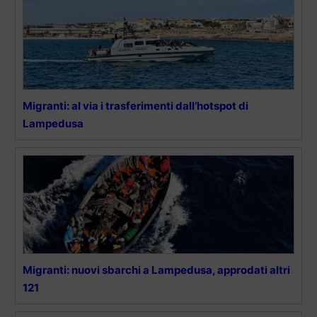
Migranti: al via i trasferimenti dall’hotspot di
Lampedusa
Migranti: nuovi sbarchi a Lampedusa, approdati altri
121