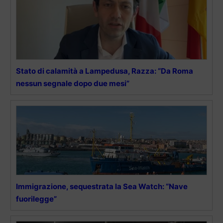
Stato di calamità a Lampedusa, Razza: “Da Roma
nessun segnale dopo due mesi”
Immigrazione, sequestrata la Sea Watch: “Nave
fuorilegge”