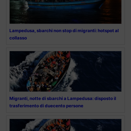
Lampedusa, sbarchi non stop di migranti: hotspot al
collasso
Migranti, notte di sbarchi a Lampedusa: disposto il
trasferimento di duecento persone