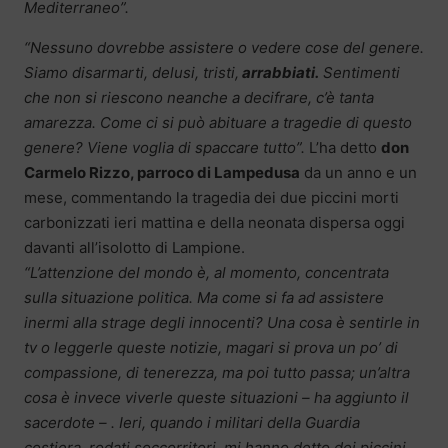
Mediterraneo”.
“Nessuno dovrebbe assistere o vedere cose del genere.
Siamo disarmarti, delusi, tristi,
arrabbiati.
Sentimenti
che non si riescono neanche a decifrare, c’è tanta
amarezza. Come ci si può abituare a tragedie di questo
genere? Viene voglia di spaccare tutto”.
L’ha detto
don
Carmelo Rizzo, parroco di Lampedusa
da un anno e un
mese, commentando la tragedia dei due piccini morti
carbonizzati ieri mattina e della neonata dispersa oggi
davanti all’isolotto di Lampione.
“L’attenzione del mondo è, al momento, concentrata
sulla situazione politica. Ma come si fa ad assistere
inermi alla strage degli innocenti? Una cosa è sentirle in
tv o leggerle queste notizie, magari si prova un po’ di
compassione, di tenerezza, ma poi tutto passa; un’altra
cosa è invece viverle queste situazioni – ha aggiunto il
sacerdote – . Ieri, quando i militari della Guardia
costiera, rodati soccorritori, mi hanno detto dei piccini