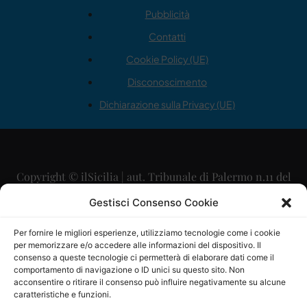
Pubblicità
Contatti
Cookie Policy (UE)
Disconoscimento
Dichiarazione sulla Privacy (UE)
Copyright © ilSicilia | aut. Tribunale di Palermo n.11 del
29/09/2015
Gestisci Consenso Cookie
Editore: Mercurio Comunicazione Soc. Coop. A.R.L.
Per fornire le migliori esperienze, utilizziamo tecnologie come i cookie
per memorizzare e/o accedere alle informazioni del dispositivo. Il
Direttore Editoriale: Maurizio Scaglione
consenso a queste tecnologie ci permetterà di elaborare dati come il
comportamento di navigazione o ID unici su questo sito. Non
Direttore Responsabile: Maria Calabrese
acconsentire o ritirare il consenso può influire negativamente su alcune
caratteristiche e funzioni.