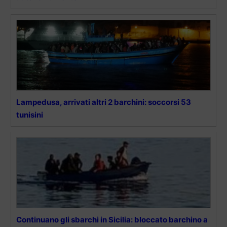
Lampedusa, arrivati altri 2 barchini: soccorsi 53
tunisini
Continuano gli sbarchi in Sicilia: bloccato barchino a