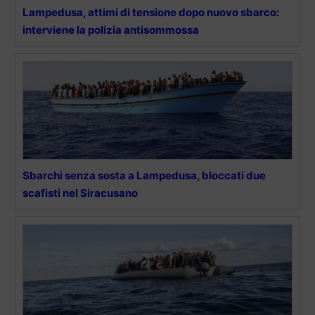
Lampedusa, attimi di tensione dopo nuovo sbarco:
interviene la polizia antisommossa
Sbarchi senza sosta a Lampedusa, bloccati due
scafisti nel Siracusano