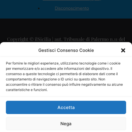
Disconoscimento
Copyright © ilSicilia | aut. Tribunale di Palermo n.11 del
29/09/2015
Gestisci Consenso Cookie
Editore: Mercurio Comunicazione Soc. Coop. A.R.L.
Per fornire le migliori esperienze, utilizziamo tecnologie come i cookie
per memorizzare e/o accedere alle informazioni del dispositivo. Il
Direttore Editoriale: Maurizio Scaglione
consenso a queste tecnologie ci permetterà di elaborare dati come il
comportamento di navigazione o ID unici su questo sito. Non
Direttore Responsabile: Maria Calabrese
acconsentire o ritirare il consenso può influire negativamente su alcune
caratteristiche e funzioni.
p.zza Sant’Oliva, 9 – 90141 – Palermo – 091335557
P.IVA: 06334930820
Accetta
Mercurio Comunicazione Società Cooperativa a r.l. è
iscritta al Registro degli Operatori di Comunicazione al
Nega
numero 26988