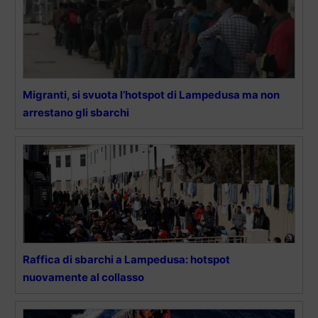
Migranti, si svuota l’hotspot di Lampedusa ma non
arrestano gli sbarchi
Raffica di sbarchi a Lampedusa: hotspot
nuovamente al collasso