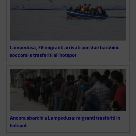
Lampedusa, 79 migranti arrivati con due barchini:
soccorsi e trasferiti all’hotspot
Ancora sbarchi a Lampedusa: migranti trasferiti in
hotspot