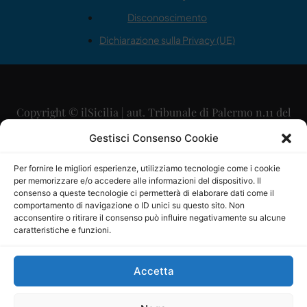
Disconoscimento
Dichiarazione sulla Privacy (UE)
Copyright © ilSicilia | aut. Tribunale di Palermo n.11 del
29/09/2015
Gestisci Consenso Cookie
Editore: Mercurio Comunicazione Soc. Coop. A.R.L.
Per fornire le migliori esperienze, utilizziamo tecnologie come i cookie
per memorizzare e/o accedere alle informazioni del dispositivo. Il
Direttore Editoriale: Maurizio Scaglione
consenso a queste tecnologie ci permetterà di elaborare dati come il
comportamento di navigazione o ID unici su questo sito. Non
Direttore Responsabile: Maria Calabrese
acconsentire o ritirare il consenso può influire negativamente su alcune
caratteristiche e funzioni.
p.zza Sant’Oliva, 9 – 90141 – Palermo – 091335557
P.IVA: 06334930820
Accetta
Mercurio Comunicazione Società Cooperativa a r.l. è
iscritta al Registro degli Operatori di Comunicazione al