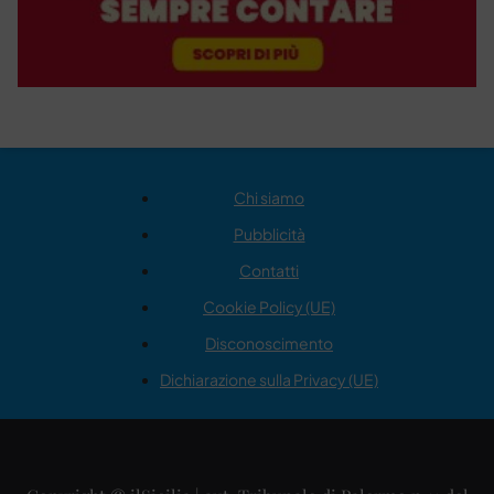
Chi siamo
Pubblicità
Contatti
Cookie Policy (UE)
Disconoscimento
Dichiarazione sulla Privacy (UE)