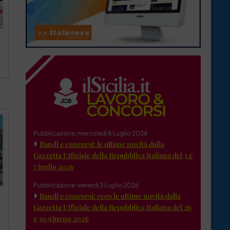
Pubblicazione: mercoledì 8 Luglio 2026
Bandi e concorsi: le ultime novità dalla
Gazzetta Ufficiale della Repubblica Italiana del 3 e
7 luglio 2026
Pubblicazione: venerdì 3 Luglio 2026
Bandi e concorsi: ecco le ultime novità dalla
Gazzetta Ufficiale della Repubblica Italiana del 26
e 30 giugno 2026