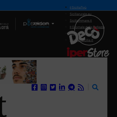
il SiciliaTivù
Siciliarurale.eu
Siciliammare.it
Il Network
Il Giornale della Bellezza
Siciliamedica.it
Sanitainsicilia.it