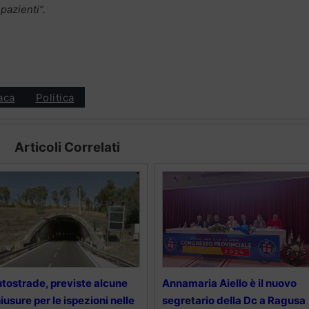
 pazienti”.
aca
Politica
Articoli Correlati
tostrade, previste alcune
Annamaria Aiello è il nuovo
iusure per le ispezioni nelle
segretario della Dc a Ragusa