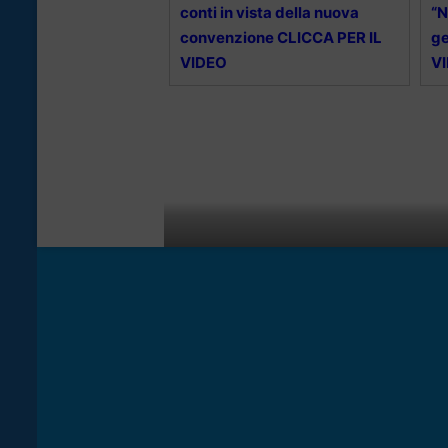
conti in vista della nuova
“N
convenzione CLICCA PER IL
ge
VIDEO
V