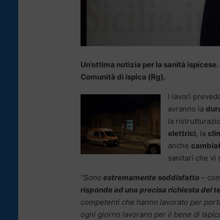
Un’ottima notizia per la sanità ispicese
Comunità di Ispica (Rg).
I lavori preved
avranno la
dura
la ristrutturaz
elettrici
, la
cli
anche
cambiati
sanitari che vi
“Sono
estremamente soddisfatto
– com
risponde ad una precisa richiesta del te
competenti che hanno lavorato per portar
ogni giorno lavorano per il bene di Ispic