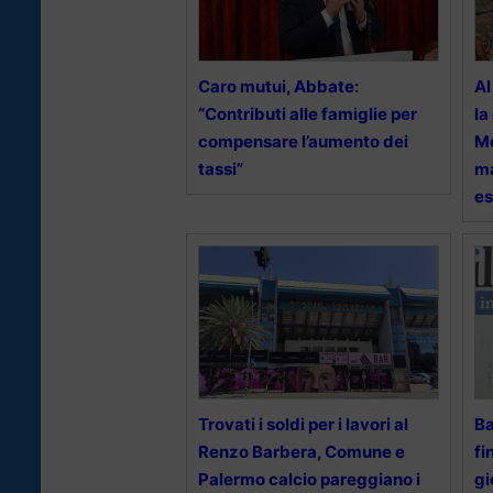
Caro mutui, Abbate:
Al
“Contributi alle famiglie per
la
compensare l’aumento dei
Me
tassi”
ma
es
Trovati i soldi per i lavori al
Ba
Renzo Barbera, Comune e
fi
Palermo calcio pareggiano i
gi