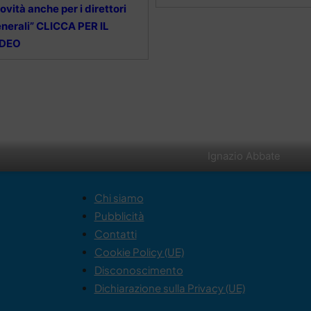
ovità anche per i direttori
nerali” CLICCA PER IL
IDEO
Ignazio Abbate
Chi siamo
Pubblicità
Contatti
Cookie Policy (UE)
Disconoscimento
Dichiarazione sulla Privacy (UE)