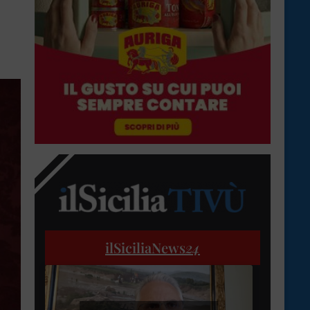
ilSiciliaNews
24