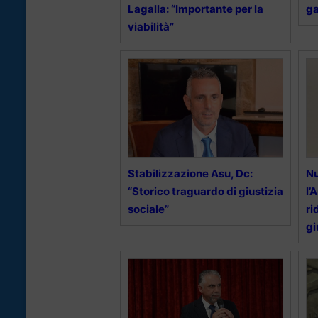
Lagalla: “Importante per la
ga
viabilità”
Stabilizzazione Asu, Dc:
Nu
“Storico traguardo di giustizia
l’
sociale”
ri
gi