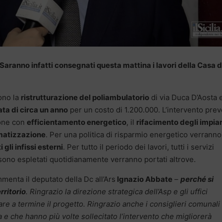
. Saranno infatti consegnati questa mattina i lavori della Casa d
ono la
ristrutturazione del poliambulatorio
di via Duca D’Aosta 
ta di circa un anno
per un costo di 1.200.000. L’intervento pre
ione con
efficientamento energetico
, il
rifacimento degli impian
matizzazione
. Per una politica di risparmio energetico verranno
 gli infissi esterni
. Per tutto il periodo dei lavori, tutti i servizi
 sono espletati quotidianamente verranno portati altrove.
menta il deputato della Dc all’Ars
Ignazio Abbate
–
perché si
rritorio
. Ringrazio la direzione strategica dell’Asp e gli uffici
e a termine il progetto. Ringrazio anche i consiglieri comunali
a e che hanno più volte sollecitato l’intervento che migliorerà