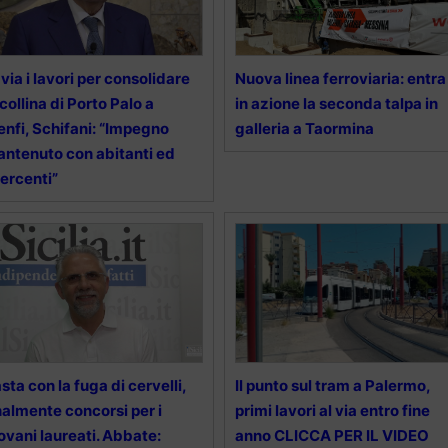
 via i lavori per consolidare
Nuova linea ferroviaria: entra
 collina di Porto Palo a
in azione la seconda talpa in
nfi, Schifani: “Impegno
galleria a Taormina
ntenuto con abitanti ed
ercenti”
sta con la fuga di cervelli,
Il punto sul tram a Palermo,
nalmente concorsi per i
primi lavori al via entro fine
ovani laureati. Abbate:
anno CLICCA PER IL VIDEO