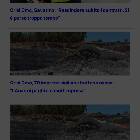
Crisi Cmc, Savarino: “Rescindere subito i contratti. Si
è perso troppo tempo”
Crisi Cmc, 70 imprese siciliane battono cassa:
“L’Anas ci paghi e cacci l’impresa”