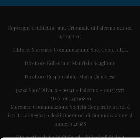
Copyright © ilSicilia | aut. Tribunale di Palermo n.11 del
29/09/2015
Editore: Mercurio Comunicazione Soc. Coop. A.R.L.
Direttore Editoriale: Maurizio Scaglione
Direttore Responsabile: Maria Calabrese
p.zza Sant’Oliva, 9 – 90141 – Palermo – 091335557
P.IVA: 06334930820
Mercurio Comunicazione Società Cooperativa a r.l. è
iscritta al Registro degli Operatori di Comunicazione al
numero 26988
Sito gestito da
La Digitale srl
–
info@ladigitale.it