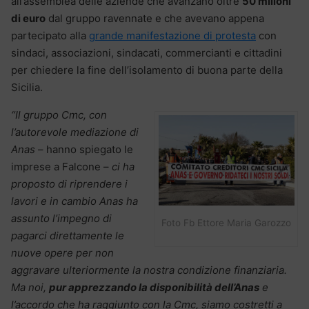
all’assemblea delle aziende che avanzano oltre
50 milioni
di euro
dal gruppo ravennate e che avevano appena
partecipato alla
grande manifestazione di protesta
con
sindaci, associazioni, sindacati, commercianti e cittadini
per chiedere la fine dell’isolamento di buona parte della
Sicilia.
“Il gruppo Cmc, con
l’autorevole mediazione di
Anas
– hanno spiegato le
imprese a Falcone –
ci ha
proposto di riprendere i
lavori e in cambio Anas ha
assunto l’impegno di
Foto Fb Ettore Maria Garozzo
pagarci direttamente le
nuove opere per non
aggravare ulteriormente la nostra condizione finanziaria.
Ma noi,
pur apprezzando la disponibilità dell’Anas
e
l’accordo che ha raggiunto con la Cmc, siamo costretti a