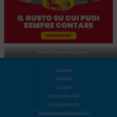
Foto Fb Salvatore Cappello
Chi siamo
Pubblicità
Contatti
Cookie Policy (UE)
Disconoscimento
Dichiarazione sulla Privacy (UE)