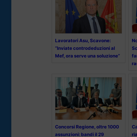
Lavoratori Asu, Scavone:
N
“Inviate controdeduzioni al
Sc
Mef, ora serve una soluzione”
fa
r
Concorsi Regione, oltre 1000
Ca
assunzioni: bandi il 29
ri