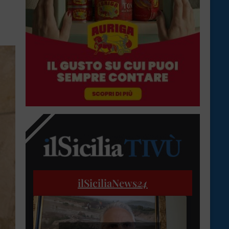
ilSiciliaNews
24