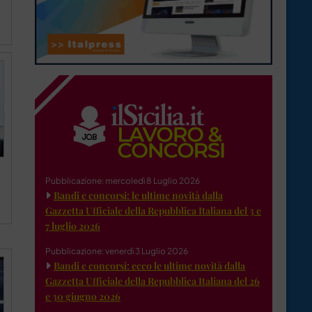
Pubblicazione: mercoledì 8 Luglio 2026
Bandi e concorsi: le ultime novità dalla
Gazzetta Ufficiale della Repubblica Italiana del 3 e
7 luglio 2026
Pubblicazione: venerdì 3 Luglio 2026
Bandi e concorsi: ecco le ultime novità dalla
Gazzetta Ufficiale della Repubblica Italiana del 26
e 30 giugno 2026