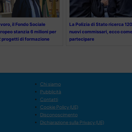
voro, il Fondo Sociale
La Polizia di Stato ricerca 12
ropeo stanzia 6 milioni per
nuovi commissari, ecco com
 progetti di formazione
partecipare
Chi siamo
Pubblicità
Contatti
Cookie Policy (UE)
Disconoscimento
Dichiarazione sulla Privacy (UE)