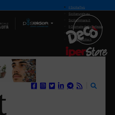
il SiciliaTivù
Siciliarurale.eu
Siciliammare.it
Il Network
Il Giornale della Bellezza
Siciliamedica.it
Sanitainsicilia.it