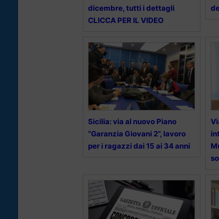
dicembre, tutti i dettagli
de
CLICCA PER IL VIDEO
Sicilia: via al nuovo Piano
Vi
“Garanzia Giovani 2”, lavoro
in
per i ragazzi dai 15 ai 34 anni
Mu
so