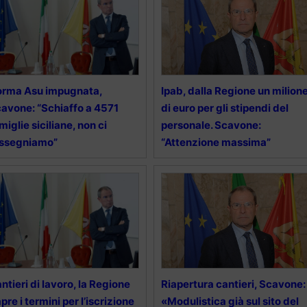
orma Asu impugnata,
Ipab, dalla Regione un milion
avone: “Schiaffo a 4571
di euro per gli stipendi del
miglie siciliane, non ci
personale. Scavone:
assegniamo”
“Attenzione massima”
ntieri di lavoro, la Regione
Riapertura cantieri, Scavone:
apre i termini per l’iscrizione
«Modulistica già sul sito del