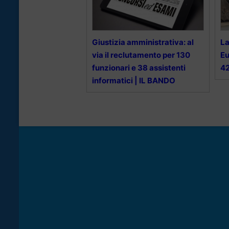
Giustizia amministrativa: al
La
via il reclutamento per 130
Eu
funzionari e 38 assistenti
42
informatici | IL BANDO