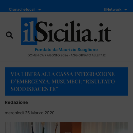
Cronache locali
Il Network
Fondato da Maurizio Scaglione
DOMENICA 9 AGOSTO 2026 - AGGIORNATO ALLE 17:12
VIA LIBERA ALLA CASSA INTEGRAZIONE
D’EMERGENZA, MUSUMECI: “RISULTATO
SODDISFACENTE”
Redazione
mercoledì 25 Marzo 2020