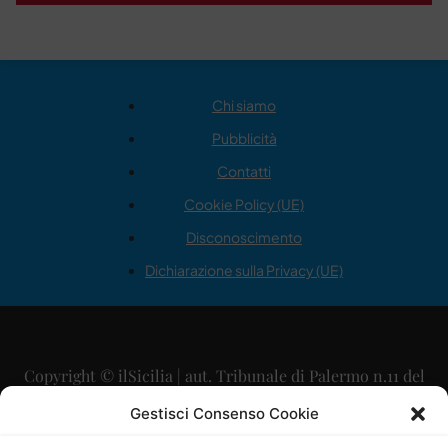
Chi siamo
Pubblicità
Contatti
Cookie Policy (UE)
Disconoscimento
Dichiarazione sulla Privacy (UE)
Copyright © ilSicilia | aut. Tribunale di Palermo n.11 del
29/09/2015
Gestisci Consenso Cookie
Editore: Mercurio Comunicazione Soc. Coop. A.R.L.