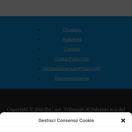
Chi siamo
Pubblicità
Contatti
Cookie Policy (UE)
Dichiarazione sulla Privacy (UE)
Disconoscimento
Copyright © ilSicilia | aut. Tribunale di Palermo n.11 del
29/09/2015
Gestisci Consenso Cookie
Editore: Mercurio Comunicazione Soc. Coop. A.R.L.