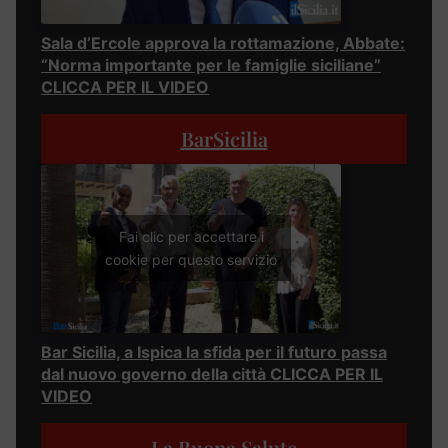
Sala d’Ercole approva la rottamazione, Abbate:
“Norma importante per le famiglie siciliane”
CLICCA PER IL VIDEO
BarSicilia
Fai clic per accettare i
cookie per questo servizio
Bar Sicilia, a Ispica la sfida per il futuro passa
dal nuovo governo della città CLICCA PER IL
VIDEO
La Buona Salute