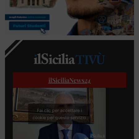
ilSiciliaNews
24
Fai clic per accettare i
cookie per questo servizio