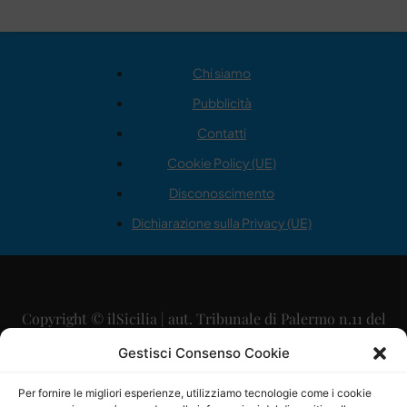
Chi siamo
Pubblicità
Contatti
Cookie Policy (UE)
Disconoscimento
Dichiarazione sulla Privacy (UE)
Copyright © ilSicilia | aut. Tribunale di Palermo n.11 del
29/09/2015
Gestisci Consenso Cookie
Editore: Mercurio Comunicazione Soc. Coop. A.R.L.
Per fornire le migliori esperienze, utilizziamo tecnologie come i cookie