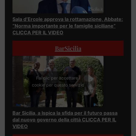
Sala d’Ercole approva la rottamazione, Abbate:
“Norma importante per le famiglie siciliane”
CLICCA PER IL VIDEO
BarSicilia
Fai clic per accettare i
cookie per questo servizio
Bar Sicilia, a Ispica la sfida per il futuro passa
dal nuovo governo della città CLICCA PER IL
VIDEO