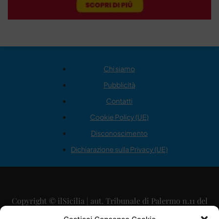
Chi siamo
Pubblicità
Contatti
Cookie Policy (UE)
Disconoscimento
Dichiarazione sulla Privacy (UE)
Copyright © ilSicilia | aut. Tribunale di Palermo n.11 del
29/09/2015