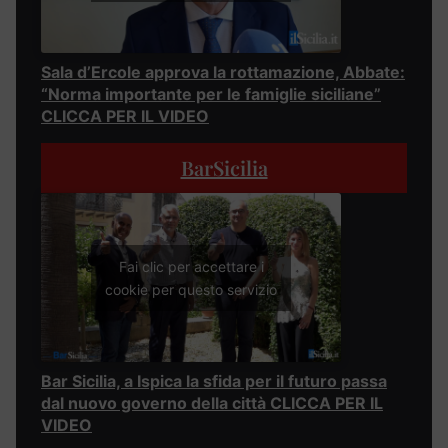
Sala d’Ercole approva la rottamazione, Abbate:
“Norma importante per le famiglie siciliane”
CLICCA PER IL VIDEO
BarSicilia
Fai clic per accettare i
cookie per questo servizio
Bar Sicilia, a Ispica la sfida per il futuro passa
dal nuovo governo della città CLICCA PER IL
VIDEO