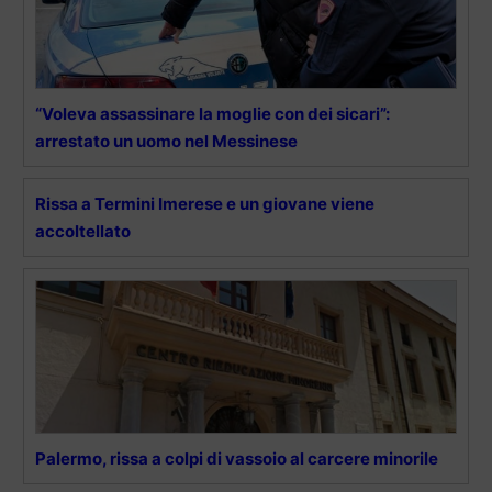
“Voleva assassinare la moglie con dei sicari”:
arrestato un uomo nel Messinese
Rissa a Termini Imerese e un giovane viene
accoltellato
Palermo, rissa a colpi di vassoio al carcere minorile