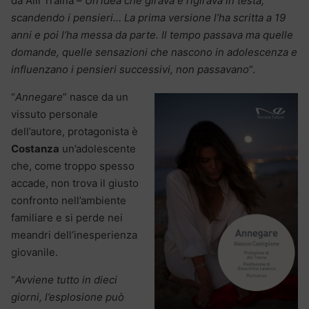
da Alli Traina –
Un’idea che girava e rigirava in testa,
scandendo i pensieri… La prima versione l’ha scritta a 19
anni e poi l’ha messa da parte. Il tempo passava ma quelle
domande, quelle sensazioni che nascono in adolescenza e
influenzano i pensieri successivi, non passavano
“.
“
Annegare
” nasce da un
vissuto personale
dell’autore, protagonista è
Costanza
un’adolescente
che, come troppo spesso
accade, non trova il giusto
confronto nell’ambiente
familiare e si perde nei
meandri dell’inesperienza
giovanile.
“
Avviene tutto in dieci
giorni, l’esplosione può