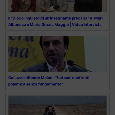
Il “Diario inquieto di un’insegnante precaria” di Mari
Albanese e Maria Grazia Maggio | Video Intervista
Galluzzo difende Meloni: “Nei suoi confronti
polemica senza fondamento”