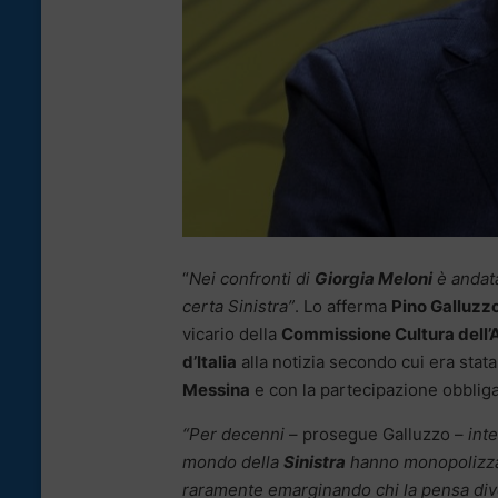
“
Nei confronti di
Giorgia Meloni
è andata
certa Sinistra”
. Lo afferma
Pino Galluzz
vicario della
Commissione Cultura dell’
d’Italia
alla notizia secondo cui era stata
Messina
e con la partecipazione obbliga
“Per decenni
– prosegue Galluzzo –
inte
mondo della
Sinistra
hanno monopolizzato
raramente emarginando chi la pensa div