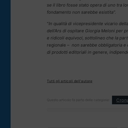
se il libro fosse stato opera di uno tra 
fondamento non sarebbe esistita”.
“
In qualità di vicepresidente vicario d
dell’Ars di ospitare Giorgia Meloni per p
e ridicoli equivoci, sottolineo che la p
regionale
– non sarebbe obbligatoria e c
di prodotti editoriali in genere, indipend
Tutti gli articoli dell'autore
Cron
Questo articolo fa parte delle categorie: