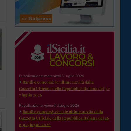
Pubblicazione: mercoledì 8 Luglio 2026
Bandi e concorsi: le ultime novità dalla
Gazzetta Ufficiale della Repubblica Italiana del 3 e
7 luglio 2026
Pubblicazione: venerdì 3 Luglio 2026
Bandi e concorsi: ecco le ultime novità dalla
Gazzetta Ufficiale della Repubblica Italiana del 26
e 30 giugno 2026