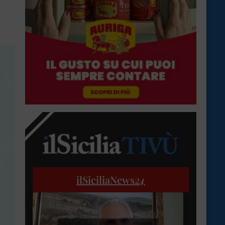
ilSiciliaNews
24