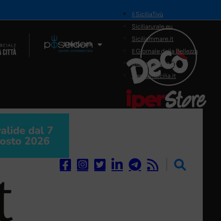
il SiciliaTivù
Siciliarurale.eu
Siciliammare.it
Il Network
Il Giornale della Bellezza
Siciliamedica.it
Sanitainsicilia.it