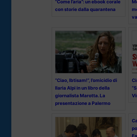
“Come l’aria”: un ebook corale
Me
con storie dalla quarantena
mo
va
“Ciao, Ibtisam!”, l’omicidio di
Ci
Ilaria Alpi in un libro della
“S
giornalista Marotta. La
V
presentazione a Palermo
Ca
po
Fa