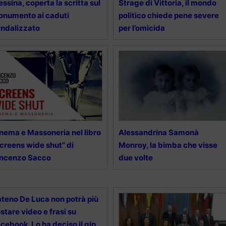
ssina, coperta la scritta sul
Strage di Vittoria, il mondo
numento ai caduti
politico chiede pene severe
ndalizzato
per l’omicida
nema e Massoneria nel libro
Alessandrina Samonà
creens wide shut” di
Monroy, la bimba che visse
incenzo Sacco
due volte
teno De Luca non potrà più
stare video e frasi su
cebook. Lo ha deciso il gip