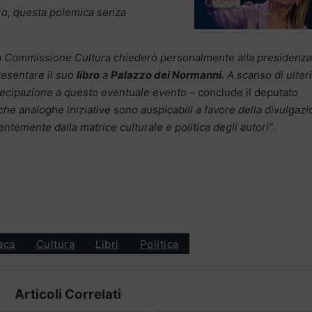
loro, questa polemica senza
ella Commissione Cultura chiederò personalmente alla presidenza
resentare il suo
libro
a
Palazzo dei Normanni.
A scanso di ulteri
artecipazione a questo eventuale evento –
conclude il deputato
he analoghe iniziative sono auspicabili a favore della divulgaz
entemente dalla matrice culturale e politica degli autori”
.
aca
Cultura
Libri
Politica
Articoli Correlati