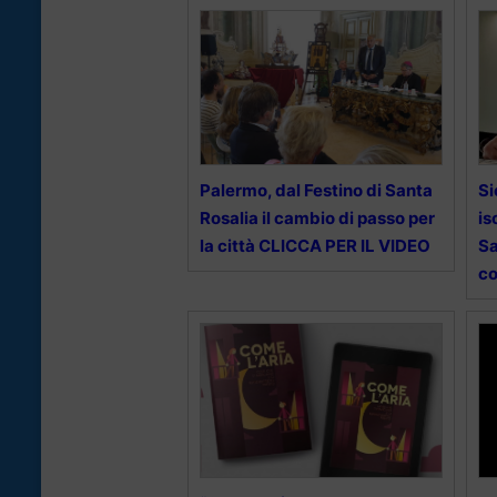
Palermo, dal Festino di Santa
Si
Rosalia il cambio di passo per
is
la città CLICCA PER IL VIDEO
Sa
co