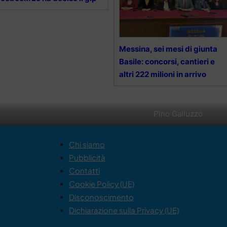
Messina, sei mesi di giunta
Basile: concorsi, cantieri e
altri 222 milioni in arrivo
Pino Galluzzo
Chi siamo
Pubblicità
Contatti
Cookie Policy (UE)
Disconoscimento
Dichiarazione sulla Privacy (UE)