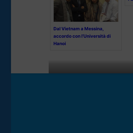
Dal Vietnam a Messina,
accordo con l’Università di
Hanoi