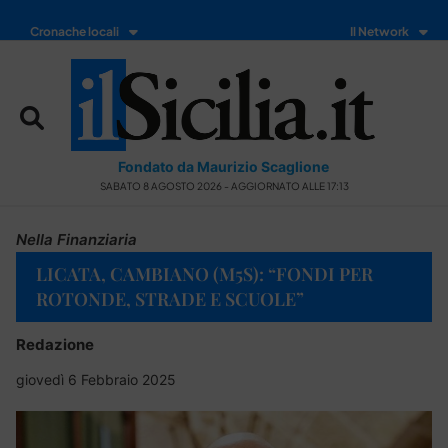
Cronache locali
Il Network
Fondato da Maurizio Scaglione
SABATO 8 AGOSTO 2026 - AGGIORNATO ALLE 17:13
Nella Finanziaria
LICATA, CAMBIANO (M5S): “FONDI PER
ROTONDE, STRADE E SCUOLE”
Redazione
giovedì 6 Febbraio 2025