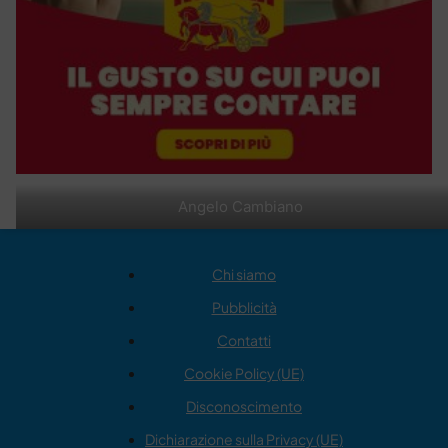
Angelo Cambiano
Chi siamo
Pubblicità
Contatti
Cookie Policy (UE)
Disconoscimento
Dichiarazione sulla Privacy (UE)