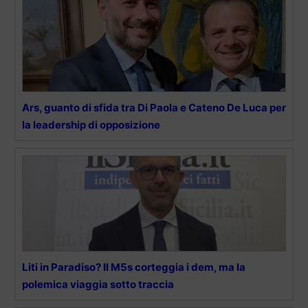
Ars, guanto di sfida tra Di Paola e Cateno De Luca per
la leadership di opposizione
Liti in Paradiso? Il M5s corteggia i dem, ma la
polemica viaggia sotto traccia