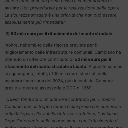
Questi fondi sono un primo passo e consentiranno di
avviare l’iter procedurale per la realizzazione delle opere.
La sicurezza stradale
è una priorit
à che non pu
ò essere
assolutamente pi
ù rimandata.
“
2) 50 mila euro per il rifacimento del manto stradale
Inoltre, nell’ambito delle risorse previste per il
miglioramento delle infrastrutture comunali, Cambiano ha
ottenuto un ulteriore contributo di
50 mila euro per il
rifacimento del manto stradale a Licata
. A queste somme
si aggiungono, infatti, i 100 mila euro stanziati nella
manovra finanziaria del 2024, già ricevuti dal Comune
grazie al decreto assessoriale DDG n. 1669.
“Questi fondi sono un ulteriore contributo per il nostro
Comune, che da troppo tempo
è alle prese con numerose
criticit
à legate alla viabilit
à interna- sottolinea Cambiano.
Dopo l
‘intervento dello scorso anno, con il rifacimento di
molte strade cittadine, continuo il lavoro per garantire una