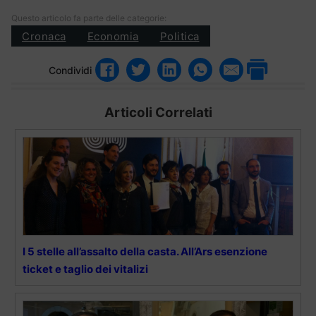
Questo articolo fa parte delle categorie:
Cronaca
Economia
Politica
Condividi
Articoli Correlati
I 5 stelle all’assalto della casta. All’Ars esenzione
ticket e taglio dei vitalizi