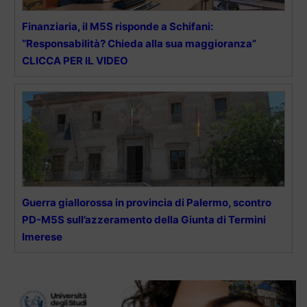
Finanziaria, il M5S risponde a Schifani:
“Responsabilità? Chieda alla sua maggioranza”
CLICCA PER IL VIDEO
Guerra giallorossa in provincia di Palermo, scontro
PD-M5S sull’azzeramento della Giunta di Termini
Imerese