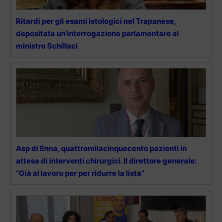
Ritardi per gli esami istologici nel Trapanese,
depositata un’interrogazione parlamentare al
ministro Schillaci
Asp di Enna, quattromilacinquecento pazienti in
attesa di interventi chirurgici. Il direttore generale:
“Già al lavoro per per ridurre la lista”