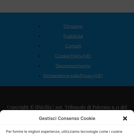
Chi siamo
Pubblicità
Contatti
Cookie Policy (UE)
Disconoscimento
Dichiarazione sulla Privacy (UE)
Copyright © ilSicilia | aut. Tribunale di Palermo n.11 del
29/09/2015
Gestisci Consenso Cookie
Editore: Mercurio Comunicazione Soc. Coop. A.R.L.
Per fornire le migliori esperienze, utilizziamo tecnologie come i cookie