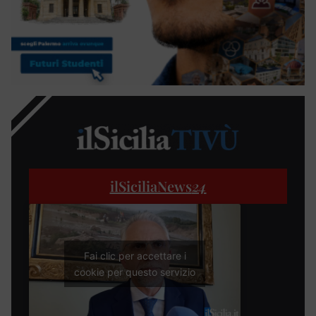
ilSiciliaNews
24
Fai clic per accettare i
cookie per questo servizio