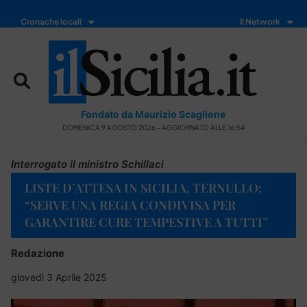
Cronache locali
Il Network
Fondato da Maurizio Scaglione
DOMENICA 9 AGOSTO 2026 - AGGIORNATO ALLE 16:54
Interrogato il ministro Schillaci
LISTE D’ATTESA IN SICILIA, TERNULLO:
“SERVE UNA REGIA CONDIVISA PER
GARANTIRE CURE TEMPESTIVE A TUTTI”
Redazione
giovedì 3 Aprile 2025