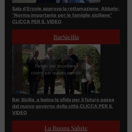
Sala d’Ercole approva la rottamazione, Abbate:
“Norma importante per le famiglie siciliane”
CLICCA PER IL VIDEO
BarSicilia
Fai clic per accettare i
cookie per questo servizio
Bar Sicilia, a Ispica la sfida per il futuro passa
dal nuovo governo della città CLICCA PER IL
VIDEO
La Buona Salute