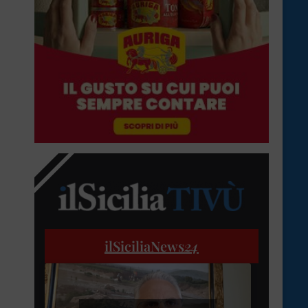
ilSiciliaNews
24