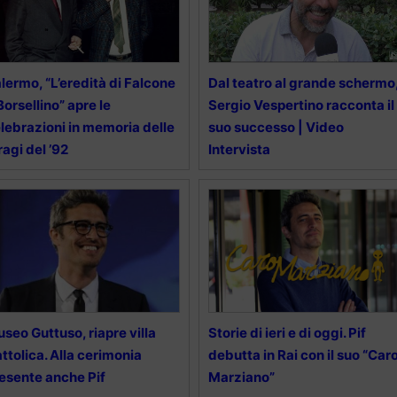
lermo, “L’eredità di Falcone
Dal teatro al grande schermo
Borsellino” apre le
Sergio Vespertino racconta il
lebrazioni in memoria delle
suo successo | Video
ragi del ’92
Intervista
seo Guttuso, riapre villa
Storie di ieri e di oggi. Pif
ttolica. Alla cerimonia
debutta in Rai con il suo “Car
esente anche Pif
Marziano”