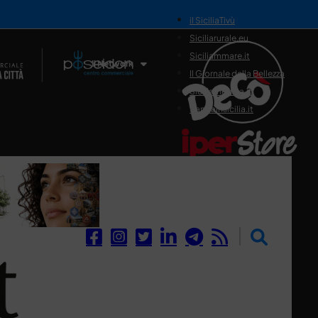
il SiciliaTivù
Siciliarurale.eu
Siciliammare.it
Il Network
Il Giornale della Bellezza
Siciliamedica.it
Sanitainsicilia.it