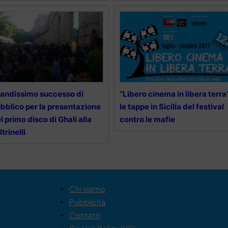
andissimo successo di
“Libero cinema in libera terra”
bblico per la presentazione
le tappe in Sicilia del festival
l primo disco di Ghali alla
contro le mafie
ltrinelli
Chi siamo
Pubblicità
Contatti