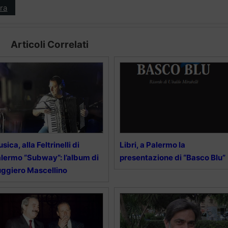
ra
Articoli Correlati
sica, alla Feltrinelli di
Libri, a Palermo la
lermo “Subway”: l’album di
presentazione di “Basco Blu”
ggiero Mascellino