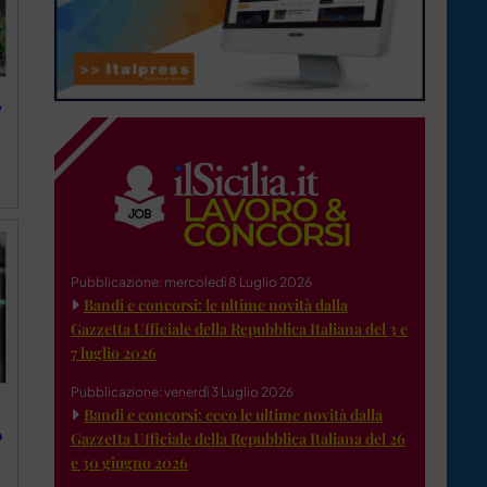
,
Pubblicazione: mercoledì 8 Luglio 2026
Bandi e concorsi: le ultime novità dalla
Gazzetta Ufficiale della Repubblica Italiana del 3 e
7 luglio 2026
Pubblicazione: venerdì 3 Luglio 2026
Bandi e concorsi: ecco le ultime novità dalla
o
Gazzetta Ufficiale della Repubblica Italiana del 26
e 30 giugno 2026