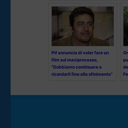
Pif annuncia di voler fare un
Gr
film sul maxiprocesso,
pu
“Dobbiamo continuare a
de
ricordarli fino allo sfinimento”
Fe