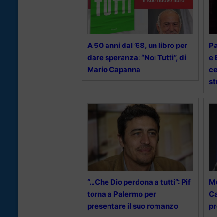
A 50 anni dal ’68, un libro per
Pa
dare speranza: “Noi Tutti”, di
e 
Mario Capanna
ce
st
“…Che Dio perdona a tutti”: Pif
Mu
torna a Palermo per
Ca
presentare il suo romanzo
pr