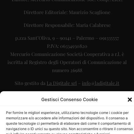
Direttore Editoriale: Maurizio Scaglione
Direttore Responsabile: Maria Calabrese
p.zza Sant’Oliva, 9 – 90141 – Palermo – 091335557
P.IVA: 06334930820
Mercurio Comunicazione Società Cooperativa a r.l. è
iscritta al Registro degli Operatori di Comunicazione al
numero 26988
Sito gestito da
La Digitale srl
–
info@ladigitale.it
Gestisci Consenso Cookie
Per fornire le migliori esperienze, utilizziamo tecnologie come i cookie per
memorizzare e/o accedere alle informazioni del dispositivo. Il consenso a
queste tecnologie ci permetterà di elaborare dati come il comportamento di
navigazione o ID unici su questo sito. Non acconsentire o ritirare il consenso