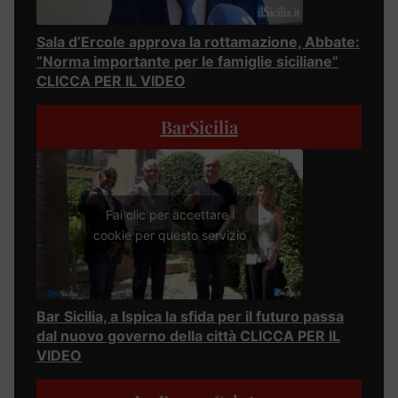
Sala d’Ercole approva la rottamazione, Abbate:
“Norma importante per le famiglie siciliane”
CLICCA PER IL VIDEO
BarSicilia
Fai clic per accettare i
cookie per questo servizio
Bar Sicilia, a Ispica la sfida per il futuro passa
dal nuovo governo della città CLICCA PER IL
VIDEO