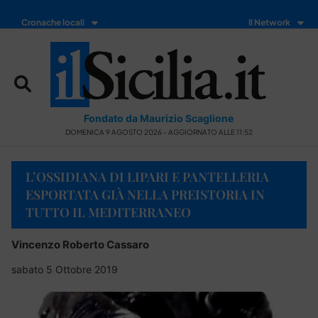
Cronache locali
Il Network
Fondato da Maurizio Scaglione
DOMENICA 9 AGOSTO 2026 - AGGIORNATO ALLE 11:52
L’OSSIDIANA DI LIPARI E PANTELLERIA
ESPORTATA GIÀ NELLA PREISTORIA IN
TUTTO IL MEDITERRANEO
Vincenzo Roberto Cassaro
sabato 5 Ottobre 2019