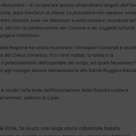
o Musumeci –
di recuperare questo straordinario angolo dell’iso
unità, dopo trent’anni di attesa. Le procedure non saranno sempl
remo lavorare sulle vie d’accesso e sulla messa in sicurezza del
co. Ma con la collaborazione del Comune e dei soggetti culturali
ungere l’obiettivo».
della Regione ha voluto incontrare i consiglieri comunali e ascol
 del Civico consesso. Fra i temi trattati, la tutela e la
e il potenziamento dell’ospedale del luogo, sul quale Musumeci 
ve agli impegni assunti dall’assessore alla Salute Ruggero Razza
si è recato nella sede dell’Associazione della Guardia costiera
Bartolomeo, patrono di Lipari.
lle Eolie, ha avuto una lunga storia industriale basata