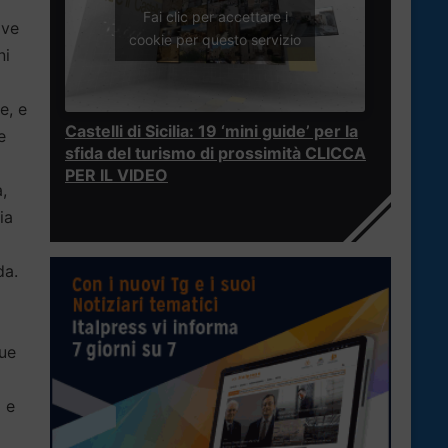
Fai clic per accettare i
ove
cookie per questo servizio
ni
e, e
Castelli di Sicilia: 19 ‘mini guide’ per la
e
sfida del turismo di prossimità CLICCA
PER IL VIDEO
,
ia
da.
due
a e