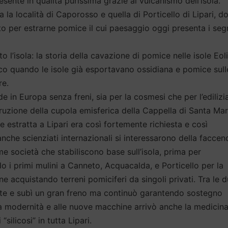
resente in qualità purissima grazie al vulcanismo dell’isola.
 la località di Caporosso e quella di Porticello di Lipari, d
to per estrarne pomice il cui paesaggio oggi presenta i seg
l’isola: la storia della cavazione di pomice nelle isole Eoli
litico quando le isole già esportavano ossidiana e pomice sull
re.
e in Europa senza freni, sia per la cosmesi che per l’edilizia
truzione della cupola emisferica della Cappella di Santa Mar
le estratta a Lipari era così fortemente richiesta e così
nche scienziati internazionali si interessarono della faccen
me società che stabiliscono base sull’isola, prima per
o i primi mulini a Canneto, Acquacalda, e Porticello per la
e acquistando terreni pomiciferi da singoli privati. Tra le 
enante e subì un gran freno ma continuò garantendo sostegno
alla modernità e alle nuove macchine arrivò anche la medicin
“silicosi” in tutta Lipari.