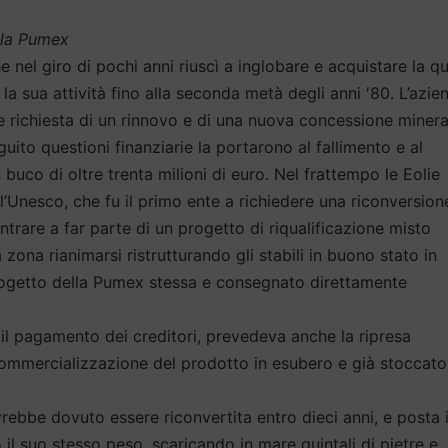
ella Pumex
nel giro di pochi anni riuscì a inglobare e acquistare la qu
ì la sua attività fino alla seconda metà degli anni ′80. L’azie
ce richiesta di un rinnovo e di una nuova concessione minera
ito questioni finanziarie la portarono al fallimento e al
uco di oltre trenta milioni di euro. Nel frattempo le Eolie
l’Unesco, che fu il primo ente a richiedere una riconversion
trare a far parte di un progetto di riqualificazione misto
zona rianimarsi ristrutturando gli stabili in buono stato in
 progetto della Pumex stessa e consegnato direttamente
 e il pagamento dei creditori, prevedeva anche la ripresa
a commercializzazione del prodotto in esubero e già stoccato
rebbe dovuto essere riconvertita entro dieci anni, e posta 
 il suo stesso peso, scaricando in mare quintali di pietre e