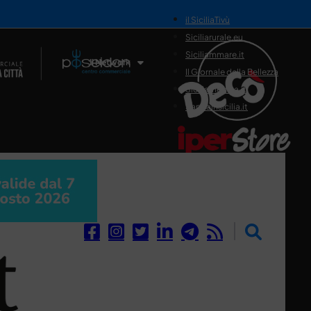
il SiciliaTivù
Siciliarurale.eu
Siciliammare.it
Il Network
Il Giornale della Bellezza
Siciliamedica.it
Sanitainsicilia.it