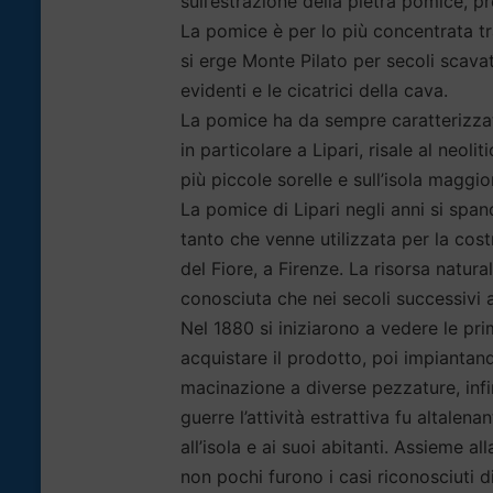
sull’estrazione della pietra pomice, p
La pomice è per lo più concentrata tra
si erge Monte Pilato per secoli scava
evidenti e le cicatrici della cava.
La pomice ha da sempre caratterizzato 
in particolare a Lipari, risale al neo
più piccole sorelle e sull’isola maggio
La pomice di Lipari negli anni si spand
tanto che venne utilizzata per la cos
del Fiore, a Firenze. La risorsa natura
conosciuta che nei secoli successivi a
Nel 1880 si iniziarono a vedere le pri
acquistare il prodotto, poi impiantand
macinazione a diverse pezzature, infin
guerre l’attività estrattiva fu altal
all’isola e ai suoi abitanti. Assieme 
non pochi furono i casi riconosciuti di 