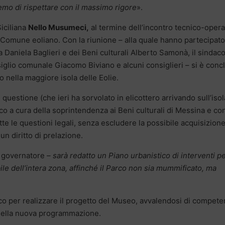
mo di rispettare con il massimo rigore
».
Siciliana
Nello Musumeci,
al termine dell’incontro tecnico-opera
el Comune eoliano. Con la riunione – alla quale hanno partecipato
a Daniela Baglieri e dei Beni culturali Alberto Samonà, il sindac
iglio comunale Giacomo Biviano e alcuni consiglieri – si è conc
no nella maggiore isola delle Eolie.
uestione (che ieri ha sorvolato in elicottero arrivando sull’isol
o a cura della soprintendenza ai Beni culturali di Messina e con
tte le questioni legali, senza escludere la possibile acquisizion
un diritto di prelazione.
l governatore
– sarà redatto un Piano urbanistico di interventi p
e dell’intera zona, affinché il Parco non sia mummificato, ma
rico per realizzare il progetto del Museo, avvalendosi di compet
e della nuova programmazione.