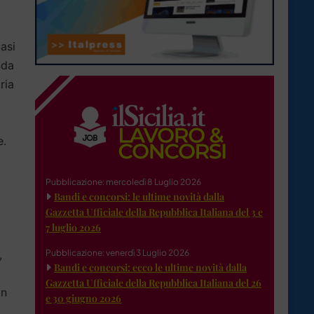
asi
nda
ria
e.
Pubblicazione: mercoledì 8 Luglio 2026
Bandi e concorsi: le ultime novità dalla
Gazzetta Ufficiale della Repubblica Italiana del 3 e
7 luglio 2026
,
Pubblicazione: venerdì 3 Luglio 2026
Bandi e concorsi: ecco le ultime novità dalla
Gazzetta Ufficiale della Repubblica Italiana del 26
in
e 30 giugno 2026