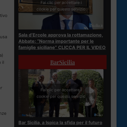
Fai clic per accettare i
cookie per questo servizio
tivo
o
Sala d’Ercole approva la rottamazione,
lusa
Abbate: “Norma importante per le
famiglie siciliane” CLICCA PER IL VIDEO
a)
BarSicilia
 il
e
er
Fai clic per accettare i
cookie per questo servizio
enze
Bar Sicilia, a Ispica la sfida per il futuro