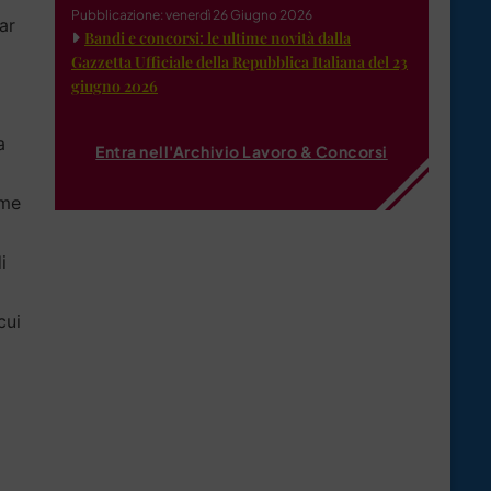
Pubblicazione: venerdì 26 Giugno 2026
ar
Bandi e concorsi: le ultime novità dalla
Gazzetta Ufficiale della Repubblica Italiana del 23
giugno 2026
a
Entra nell'Archivio Lavoro & Concorsi
eme
i
cui