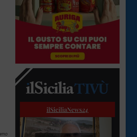
ilSiciliaNews
24
iamo