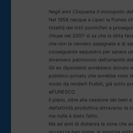
Negli anni Cinquanta il monopolio d
Nel 1958 nacque a Lipari la Pumex che 
totalità dei lotti pomiciferi e prosegu
chiuse nel 2007: si sa che la ditta fe
che non le vennero assegnate e di segu
conseguente sequestro per sanare un b
divennero patrimonio dell’umanità del
Gli ex dipendenti avrebbero dovuto en
pubblico-privato che avrebbe visto la 
modo da renderli fruibili, già sotto
all’UNESCO.
Il piano, oltre alla cessione dei beni
dell’attività produttiva attraverso l
ma nulla è stato fatto.
Ma ad anni di distanza la zona che av
sicurezza ben prima, si sgretola sotto