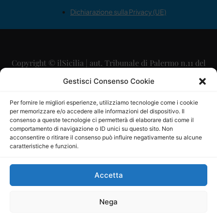
Dichiarazione sulla Privacy (UE)
Copyright © ilSicilia | aut. Tribunale di Palermo n.11 del
29/09/2015
Gestisci Consenso Cookie
Editore: Mercurio Comunicazione Soc. Coop. A.R.L.
Per fornire le migliori esperienze, utilizziamo tecnologie come i cookie
per memorizzare e/o accedere alle informazioni del dispositivo. Il
Direttore Editoriale: Maurizio Scaglione
consenso a queste tecnologie ci permetterà di elaborare dati come il
comportamento di navigazione o ID unici su questo sito. Non
Direttore Responsabile: Maria Calabrese
acconsentire o ritirare il consenso può influire negativamente su alcune
caratteristiche e funzioni.
p.zza Sant’Oliva, 9 – 90141 – Palermo – 091335557
P.IVA: 06334930820
Accetta
Mercurio Comunicazione Società Cooperativa a r.l. è
iscritta al Registro degli Operatori di Comunicazione al
Nega
numero 26988