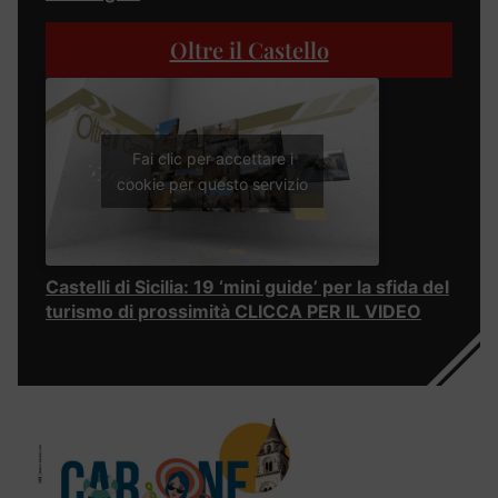
Oltre il Castello
Fai clic per accettare i
cookie per questo servizio
Castelli di Sicilia: 19 ‘mini guide’ per la sfida del
turismo di prossimità CLICCA PER IL VIDEO