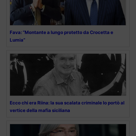
Fava: “Montante a lungo protetto da Crocetta e
Lumia”
Ecco chi era Riina: la sua scalata criminale lo portò al
vertice della mafia siciliana