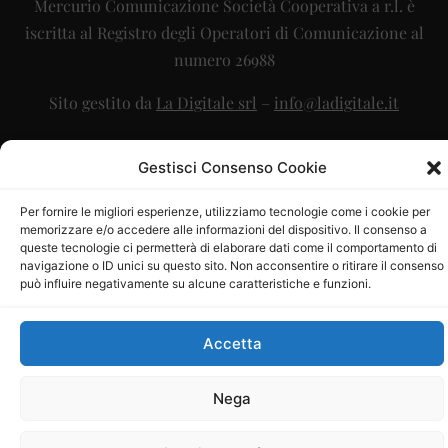
Mercurio Comunicazione Società Cooperativa a r.l. è
iscritta al Registro degli Operatori di Comunicazione al
numero 26988
Sito gestito da
La Digitale srl
–
info@ladigitale.it
Gestisci Consenso Cookie
Per fornire le migliori esperienze, utilizziamo tecnologie come i cookie per
memorizzare e/o accedere alle informazioni del dispositivo. Il consenso a
queste tecnologie ci permetterà di elaborare dati come il comportamento di
navigazione o ID unici su questo sito. Non acconsentire o ritirare il consenso
può influire negativamente su alcune caratteristiche e funzioni.
Accetta
Nega