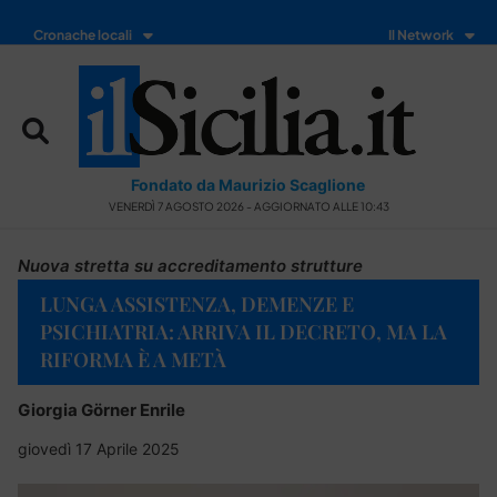
Cronache locali
Il Network
Fondato da Maurizio Scaglione
VENERDÌ 7 AGOSTO 2026 - AGGIORNATO ALLE 10:43
Nuova stretta su accreditamento strutture
LUNGA ASSISTENZA, DEMENZE E
PSICHIATRIA: ARRIVA IL DECRETO, MA LA
RIFORMA È A METÀ
Giorgia Görner Enrile
giovedì 17 Aprile 2025