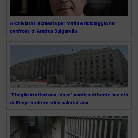
Archiviata l’inchiesta per mafia e riciclaggio nei
confronti di Andrea Bulgarella
“Sbeglia in affari con i boss”, confiscati beni e società
dell’imprenditore edile palermitano