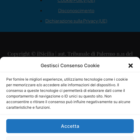
Cookie Policy (UE)
Disconoscimento
Dichiarazione sulla Privacy (UE)
Copyright © ilSicilia | aut. Tribunale di Palermo n.11 del
29/09/2015
Gestisci Consenso Cookie
Editore: Mercurio Comunicazione Soc. Coop. A.R.L.
Per fornire le migliori esperienze, utilizziamo tecnologie come i cookie
per memorizzare e/o accedere alle informazioni del dispositivo. Il
Direttore Editoriale: Maurizio Scaglione
consenso a queste tecnologie ci permetterà di elaborare dati come il
comportamento di navigazione o ID unici su questo sito. Non
Direttore Responsabile: Maria Calabrese
acconsentire o ritirare il consenso può influire negativamente su alcune
caratteristiche e funzioni.
p.zza Sant’Oliva, 9 – 90141 – Palermo – 091335557
P.IVA: 06334930820
Accetta
Mercurio Comunicazione Società Cooperativa a r.l. è