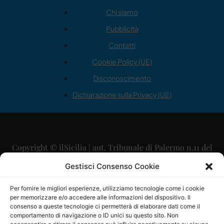
Chi siamo
Pubblicità
Contatti
Cookie Policy (UE)
Disconoscimento
Dichiarazione sulla Privacy (UE)
Copyright © ilSicilia | aut. Tribunale di Palermo n.11 del
29/09/2015
Gestisci Consenso Cookie
Editore: Mercurio Comunicazione Soc. Coop. A.R.L.
Per fornire le migliori esperienze, utilizziamo tecnologie come i cookie
per memorizzare e/o accedere alle informazioni del dispositivo. Il
Direttore Editoriale: Maurizio Scaglione
consenso a queste tecnologie ci permetterà di elaborare dati come il
comportamento di navigazione o ID unici su questo sito. Non