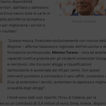
 hanno disponibilità
tori, dall’Italia o dall’estero.
ed Enna hanno tutte le carte in
ità dell’offerta formativa e
Renato Schifani
e per migliorarne i servizi e
risultato”.
“Questa misura, finanziata esclusivamente con risorse dell
Regione –
afferma l’assessore regionale dell’Istruzione e d
formazione professionale,
Mimmo Turano
–
mira ad amplia
capacità ricettiva gratuita per gli studenti universitari biso
e meritevoli, che tra nuovi alloggi e riqualificazioni
dell’esistente è aumentata del 40 per cento. Con questi
interventi puntiamo a contrastare il caro-affitti, consentire 
Ersu di potenziare i servizi, aumentare la capienza e miglio
la qualità degli alloggi”.
I fondi sono stati così ripartiti: l’Ersu di Catania, per la
are su un contributo di 3,4 milioni di euro; Enna, invece, disporr