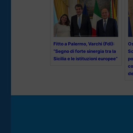
Fitto a Palermo, Varchi (FdI):
Os
“Segno di forte sinergia tra la
Sc
Sicilia e le istituzioni europee”
po
co
de