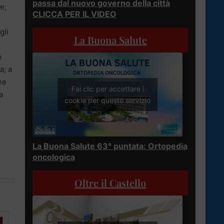
passa dal nuovo governo della città
e;
CLICCA PER IL VIDEO
gli
La Buona Salute
e
a; a
ne
Fai clic per accettare i
a
cookie per questo servizio
La Buona Salute 63° puntata: Ortopedia
oncologica
Oltre il Castello