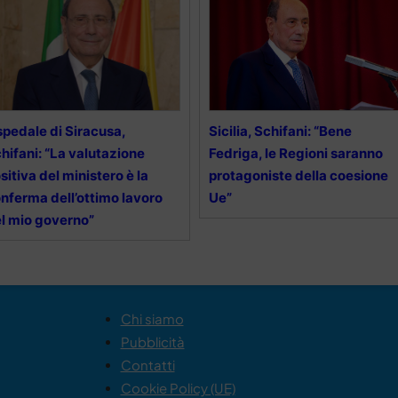
pedale di Siracusa,
Sicilia, Schifani: “Bene
hifani: “La valutazione
Fedriga, le Regioni saranno
sitiva del ministero è la
protagoniste della coesione
nferma dell’ottimo lavoro
Ue”
l mio governo”
Chi siamo
Pubblicità
Contatti
Cookie Policy (UE)