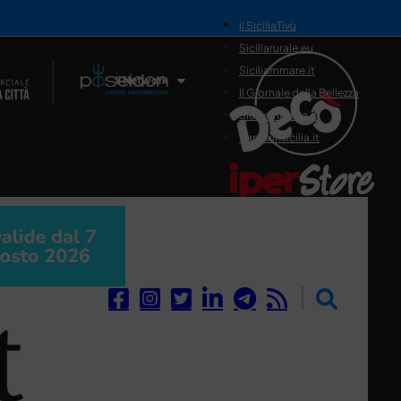
il SiciliaTivù
Siciliarurale.eu
Siciliammare.it
Il Network
Il Giornale della Bellezza
Siciliamedica.it
Sanitainsicilia.it