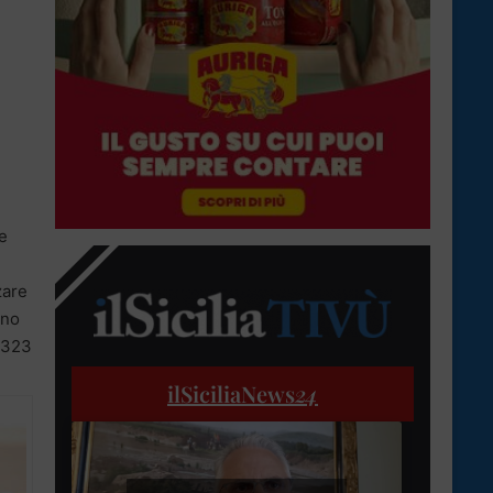
 e
zare
ono
, 323
ilSiciliaNews
24