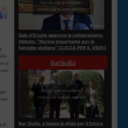
Fai clic per accettare i
cookie per questo servizio
Sala d’Ercole approva la rottamazione,
Abbate: “Norma importante per le
famiglie siciliane” CLICCA PER IL VIDEO
a
ella
BarSicilia
re la
gnosi
Fai clic per accettare i
agli
cookie per questo servizio
rare
Bar Sicilia, a Ispica la sfida per il futuro
à di