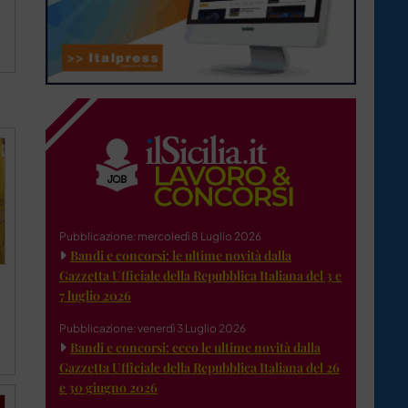
Pubblicazione: mercoledì 8 Luglio 2026
Bandi e concorsi: le ultime novità dalla
Gazzetta Ufficiale della Repubblica Italiana del 3 e
7 luglio 2026
Pubblicazione: venerdì 3 Luglio 2026
Bandi e concorsi: ecco le ultime novità dalla
Gazzetta Ufficiale della Repubblica Italiana del 26
e 30 giugno 2026