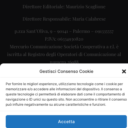
Direttore Editoriale: Maurizio Scaglione
Direttore Responsabile: Maria Calabrese
p.zza Sant’Oliva, 9 – 90141 – Palermo – 091335557
P.IVA: 06334930820
Mercurio Comunicazione Società Cooperativa a r.l. è
iscritta al Registro degli Operatori di Comunicazione al
numero 26988
Gestisci Consenso Cookie
Sito gestito da
La Digitale srl
–
info@ladigitale.it
Per fornire le migliori esperienze, utilizziamo tecnologie come i cookie per
memorizzare e/o accedere alle informazioni del dispositivo. Il consenso a
queste tecnologie ci permetterà di elaborare dati come il comportamento di
navigazione o ID unici su questo sito. Non acconsentire o ritirare il consenso
può influire negativamente su alcune caratteristiche e funzioni.
Accetta