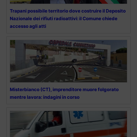
Trapani possibile territorio dove costruire il Deposito
Nazionale dei rifiuti radioattivi: il Comune chiede
accesso agli atti
Misterbianco (CT), imprenditore muore folgorato
mentre lavora: indagini in corso