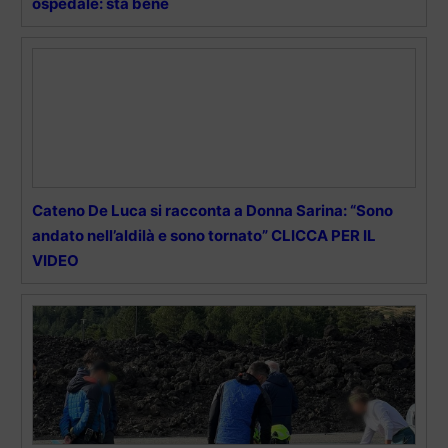
ospedale: sta bene
Cateno De Luca si racconta a Donna Sarina: “Sono
andato nell’aldilà e sono tornato” CLICCA PER IL
VIDEO