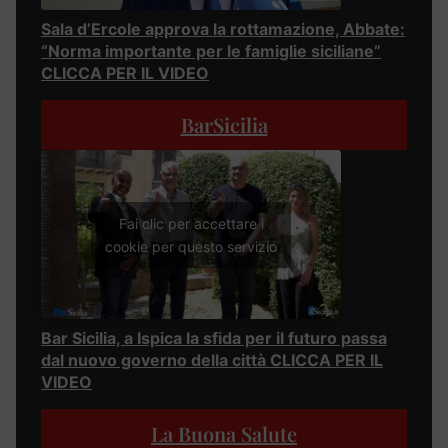
Sala d’Ercole approva la rottamazione, Abbate:
“Norma importante per le famiglie siciliane”
CLICCA PER IL VIDEO
BarSicilia
Fai clic per accettare i
cookie per questo servizio
Bar Sicilia, a Ispica la sfida per il futuro passa
dal nuovo governo della città CLICCA PER IL
VIDEO
La Buona Salute