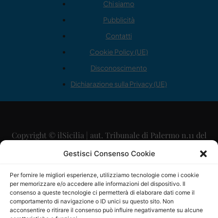
Chi siamo
Pubblicità
Contatti
Cookie Policy (UE)
Disconoscimento
Dichiarazione sulla Privacy (UE)
Copyright © ilSicilia | aut. Tribunale di Palermo n.11 del
29/09/2015
Gestisci Consenso Cookie
Editore: Mercurio Comunicazione Soc. Coop. A.R.L.
Per fornire le migliori esperienze, utilizziamo tecnologie come i cookie
per memorizzare e/o accedere alle informazioni del dispositivo. Il
Direttore Editoriale: Maurizio Scaglione
consenso a queste tecnologie ci permetterà di elaborare dati come il
comportamento di navigazione o ID unici su questo sito. Non
Direttore Responsabile: Maria Calabrese
acconsentire o ritirare il consenso può influire negativamente su alcune