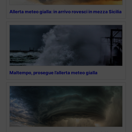
Allerta meteo gialla: in arrivo rovesci in mezza Sicilia
Maltempo, prosegue l’allerta meteo gialla