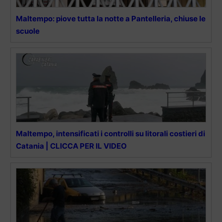
Maltempo: piove tutta la notte a Pantelleria, chiuse le
scuole
Maltempo, intensificati i controlli su litorali costieri di
Catania | CLICCA PER IL VIDEO