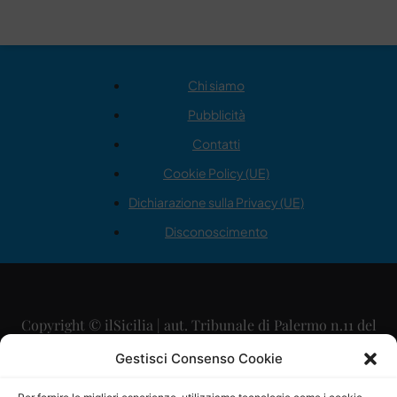
Chi siamo
Pubblicità
Contatti
Cookie Policy (UE)
Dichiarazione sulla Privacy (UE)
Disconoscimento
Copyright © ilSicilia | aut. Tribunale di Palermo n.11 del
29/09/2015
Gestisci Consenso Cookie
Editore: Mercurio Comunicazione Soc. Coop. A.R.L.