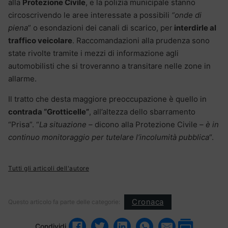
alla
Protezione Civile
, e la polizia municipale stanno
circoscrivendo le aree interessate a possibili
“onde di
piena
” o esondazioni dei canali di scarico, per
interdirle al
traffico veicolare
. Raccomandazioni alla prudenza sono
state rivolte tramite i mezzi di informazione agli
automobilisti che si troveranno a transitare nelle zone in
allarme.
Il tratto che desta maggiore preoccupazione è quello in
contrada “Grotticelle”
, all’altezza dello sbarramento
“Prisa”. “
La situazione –
dicono alla Protezione Civile
– è in
continuo monitoraggio per tutelare l’incolumità pubblica
“.
Tutti gli articoli dell'autore
Cronaca
Questo articolo fa parte delle categorie:
Condividi