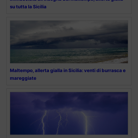
su tutta la Sicilia
Maltempo, allerta gialla in Sicilia: venti di burrasca e
mareggiate