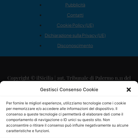
Pubblicità
Contatti
Cookie Policy (UE)
Dichiarazione sulla Privacy (UE)
Disconoscimento
Copyright © ilSicilia | aut. Tribunale di Palermo n.11 del
29/09/2015
Gestisci Consenso Cookie
Editore: Mercurio Comunicazione Soc. Coop. A.R.L.
Per fornire le migliori esperienze, utilizziamo tecnologie come i cookie
per memorizzare e/o accedere alle informazioni del dispositivo. Il
Direttore Editoriale: Maurizio Scaglione
consenso a queste tecnologie ci permetterà di elaborare dati come il
comportamento di navigazione o ID unici su questo sito. Non
Direttore Responsabile: Maria Calabrese
acconsentire o ritirare il consenso può influire negativamente su alcune
caratteristiche e funzioni.