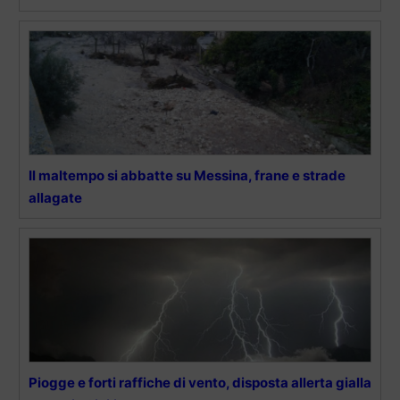
Il maltempo si abbatte su Messina, frane e strade
allagate
Piogge e forti raffiche di vento, disposta allerta gialla