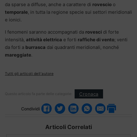
da sparse a diffuse, anche a carattere di
rovescio
o
temporale
, in tutta la regione specie sui settori meridionali
e ionici.
I fenomeni saranno accompagnati da
rovesci
di forte
intensità,
attività elettrica
e forti
raffiche di vento
; venti
da forti a
burrasca
dai quadranti meridionali, nonché
mareggiate
.
Tutti gli articoli dell'autore
Cronaca
Questo articolo fa parte delle categorie:
Condividi
Articoli Correlati