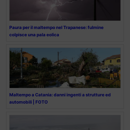
Paura per il maltempo nel Trapanese: fulmine
colpisce una pala eolica
Maltempo a Catania: danni ingenti a strutture ed
automobili | FOTO