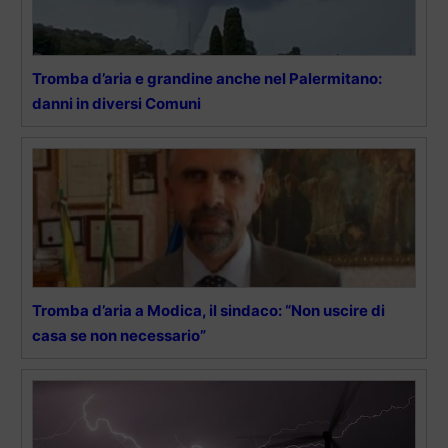
Tromba d’aria e grandine anche nel Palermitano:
danni in diversi Comuni
Tromba d’aria a Modica, il sindaco: “Non uscire di
casa se non necessario”