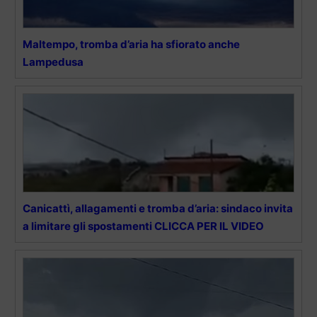
Maltempo, tromba d’aria ha sfiorato anche
Lampedusa
Canicattì, allagamenti e tromba d’aria: sindaco invita
a limitare gli spostamenti CLICCA PER IL VIDEO