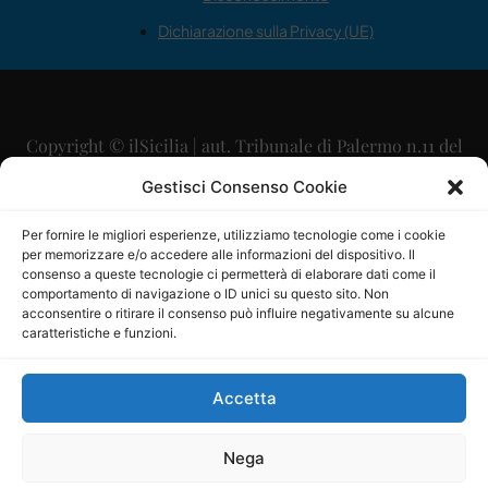
Dichiarazione sulla Privacy (UE)
Copyright © ilSicilia | aut. Tribunale di Palermo n.11 del
29/09/2015
Gestisci Consenso Cookie
Editore: Mercurio Comunicazione Soc. Coop. A.R.L.
Per fornire le migliori esperienze, utilizziamo tecnologie come i cookie
per memorizzare e/o accedere alle informazioni del dispositivo. Il
Direttore Editoriale: Maurizio Scaglione
consenso a queste tecnologie ci permetterà di elaborare dati come il
comportamento di navigazione o ID unici su questo sito. Non
Direttore Responsabile: Maria Calabrese
acconsentire o ritirare il consenso può influire negativamente su alcune
caratteristiche e funzioni.
p.zza Sant’Oliva, 9 – 90141 – Palermo – 091335557
P.IVA: 06334930820
Accetta
Mercurio Comunicazione Società Cooperativa a r.l. è
iscritta al Registro degli Operatori di Comunicazione al
Nega
numero 26988