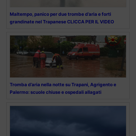
Maltempo, panico per due trombe d’aria e forti
grandinate nel Trapanese CLICCA PER IL VIDEO
Tromba d’aria nella notte su Trapani, Agrigento e
Palermo: scuole chiuse e ospedali allagati