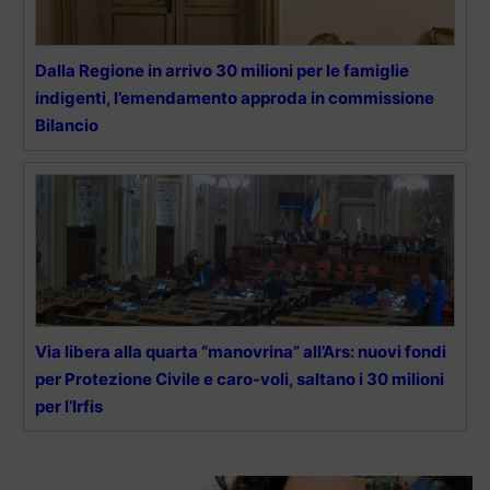
Dalla Regione in arrivo 30 milioni per le famiglie
indigenti, l’emendamento approda in commissione
Bilancio
Via libera alla quarta “manovrina” all’Ars: nuovi fondi
per Protezione Civile e caro-voli, saltano i 30 milioni
per l’Irfis