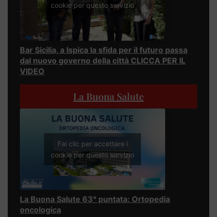
cookie per questo servizio
Bar Sicilia, a Ispica la sfida per il futuro passa
dal nuovo governo della città CLICCA PER IL
VIDEO
La Buona Salute
Fai clic per accettare i
cookie per questo servizio
La Buona Salute 63° puntata: Ortopedia
oncologica