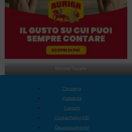
Mimmo Turano
Chi siamo
Pubblicità
Contatti
Cookie Policy (UE)
Disconoscimento