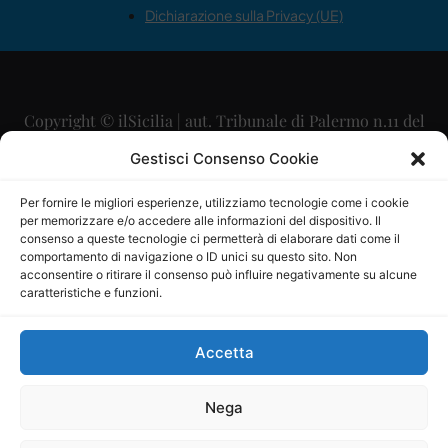
Dichiarazione sulla Privacy (UE)
Copyright © ilSicilia | aut. Tribunale di Palermo n.11 del
29/09/2015
Gestisci Consenso Cookie
Editore: Mercurio Comunicazione Soc. Coop. A.R.L.
Per fornire le migliori esperienze, utilizziamo tecnologie come i cookie
per memorizzare e/o accedere alle informazioni del dispositivo. Il
Direttore Editoriale: Maurizio Scaglione
consenso a queste tecnologie ci permetterà di elaborare dati come il
comportamento di navigazione o ID unici su questo sito. Non
Direttore Responsabile: Maria Calabrese
acconsentire o ritirare il consenso può influire negativamente su alcune
caratteristiche e funzioni.
p.zza Sant’Oliva, 9 – 90141 – Palermo – 091335557
P.IVA: 06334930820
Accetta
Mercurio Comunicazione Società Cooperativa a r.l. è
iscritta al Registro degli Operatori di Comunicazione al
Nega
numero 26988