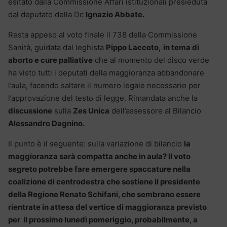
esitato dalla Commissione Affari istituzionali presieduta
dal deputato della Dc
Ignazio Abbate.
Resta appeso al voto finale il 738 della Commissione
Sanità, guidata dal leghista
Pippo Laccoto,
in tema di
aborto e cure palliative
che al momento del disco verde
ha visto tutti i deputati della maggioranza abbandonare
l’aula, facendo saltare il numero legale necessario per
l’approvazione del testo di legge. Rimandata anche la
discussione
sulla
Zes Unica
dell’assessore al Bilancio
Alessandro Dagnino.
Il punto è il seguente: sulla variazione di bilancio
la
maggioranza sarà compatta anche in aula? Il voto
segreto potrebbe fare emergere spaccature nella
coalizione di centrodestra che sostiene il presidente
della Regione Renato Schifani, che sembrano essere
rientrate in attesa del vertice di maggioranza previsto
per il prossimo lunedì pomeriggio, probabilmente, a