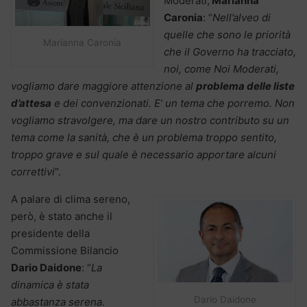
Moderati,
Marianna
Caronia
: “
Nell’alveo di
quelle che sono le priorità
Marianna Caronia
che il Governo ha tracciato,
noi, come Noi Moderati,
vogliamo dare maggiore attenzione al
problema delle liste
d’attesa
e dei convenzionati. E’ un tema che porremo. Non
vogliamo stravolgere, ma dare un nostro contributo su un
tema come la sanità, che è un problema troppo sentito,
troppo grave e sul quale è necessario apportare alcuni
correttivi
“.
A palare di clima sereno,
però, è stato anche il
presidente della
Commissione Bilancio
Dario Daidone
: “
La
dinamica è stata
Dario Daidone
abbastanza serena.