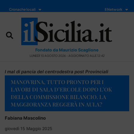
Cronache locali
Il Network
Fondato da Maurizio Scaglione
LUNEDÌ 10 AGOSTO 2026 - AGGIORNATO ALLE 12:42
I mal di pancia del centrodestra post Provinciali
MANOVRINA, TUTTO PRONTO PER I
LAVORI DI SALA D’ERCOLE DOPO L’OK
DELLA COMMISSIONE BILANCIO. LA
MAGGIORANZA REGGERÀ IN AULA?
Fabiana Mascolino
giovedì 15 Maggio 2025