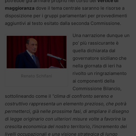
potrebbe già arrivare proprio nel corso del
vertice di
maggioranza
dove il tema centrale saranno le risorse a
disposizione per i gruppi parlamentari per provvedimenti
aggiuntivi al testo esitato dalla seconda Commissione.
Una narrazione dunque un
po’ più rassicurante è
quella dichiarata dal
governatore siciliano
che
nella giornata di ieri ha
rivolto un ringraziamento
Renato Schifani
ai componenti della
Commissione Bilancio,
sottolineando come il
“clima di confronto sereno e
costruttivo rappresenta un elemento prezioso, che potrà
permetterci, già nelle prossime fasi, di ampliare il disegno
di legge originario con ulteriori misure volte a favorire la
crescita economica del nostro territorio, l’incremento dei
livelli occupazionali e una visione strategica di lungo