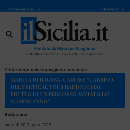
Cronache locali
Il Network
Fondato da Maurizio Scaglione
DOMENICA 9 AGOSTO 2026 - AGGIORNATO ALLE 19:07
L'intervento della consigliera comunale
MARINA DI RAGUSA, CARUSO: “L’ARRIVO
DEL VERTICAL TOUR RADIO DEEJAY
FRUTTO DI UN PERCORSO AVVIATO LO
SCORSO ANNO”
Redazione
martedì 30 Giugno 2026