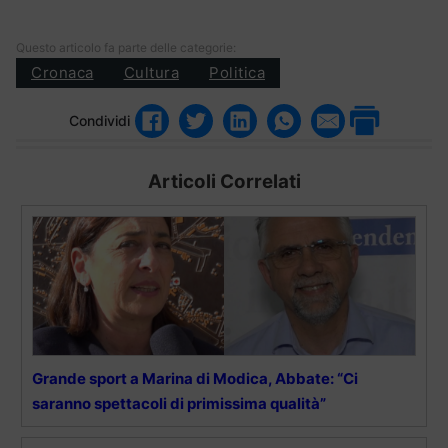
Questo articolo fa parte delle categorie:
Cronaca
Cultura
Politica
Condividi
Articoli Correlati
Grande sport a Marina di Modica, Abbate: “Ci
saranno spettacoli di primissima qualità”