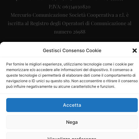
P.IVA: 06334930820
Mercurio Comunicazione Società Cooperativa a r.l. è
iscritta al Registro degli Operatori di Comunicazione al
numero 26988
Sito gestito da
La Digitale srl
–
info@ladigitale.it
Gestisci Consenso Cookie
Per fornire le migliori esperienze, utilizziamo tecnologie come i cookie per
memorizzare e/o accedere alle informazioni del dispositivo. Il consenso a
queste tecnologie ci permetterà di elaborare dati come il comportamento di
navigazione o ID unici su questo sito. Non acconsentire o ritirare il consenso
può influire negativamente su alcune caratteristiche e funzioni.
Accetta
Nega