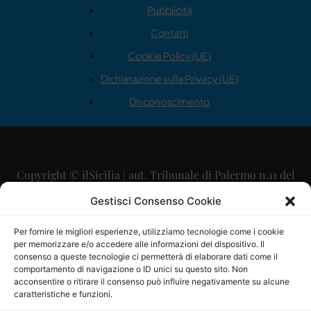
Pubblicità
Contatti
Cookie Policy (UE)
Dichiarazione sulla Privacy (UE)
Disconoscimento
Copyright © ilSicilia | aut. Tribunale di Palermo n.11 del
29/09/2015
Gestisci Consenso Cookie
Editore: Mercurio Comunicazione Soc. Coop. A.R.L.
Per fornire le migliori esperienze, utilizziamo tecnologie come i cookie
per memorizzare e/o accedere alle informazioni del dispositivo. Il
Direttore Editoriale: Maurizio Scaglione
consenso a queste tecnologie ci permetterà di elaborare dati come il
comportamento di navigazione o ID unici su questo sito. Non
Direttore Responsabile: Maria Calabrese
acconsentire o ritirare il consenso può influire negativamente su alcune
caratteristiche e funzioni.