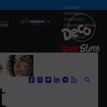
il SiciliaTivù
Siciliarurale.eu
Siciliammare.it
Il Network
Il Giornale della Bellezza
Siciliamedica.it
Sanitainsicilia.it