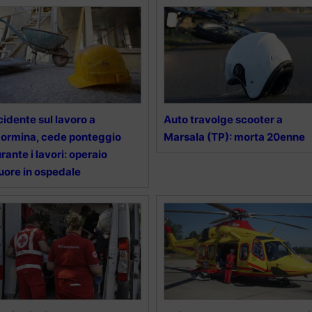
cidente sul lavoro a
Auto travolge scooter a
ormina, cede ponteggio
Marsala (TP): morta 20enne
rante i lavori: operaio
ore in ospedale