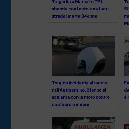
Tragedia a Marsala (TP),
Tr
sbanda con l’auto e va fuori
St
strada: morto 34enne
mu
M
Tragico incidente stradale
En
nell’Agrigentino, 21enne si
da
schianta con la moto contro
è 
un albero e muore