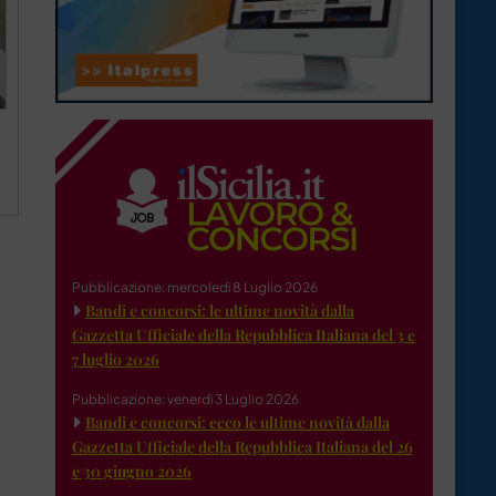
Pubblicazione: mercoledì 8 Luglio 2026
Bandi e concorsi: le ultime novità dalla
Gazzetta Ufficiale della Repubblica Italiana del 3 e
7 luglio 2026
Pubblicazione: venerdì 3 Luglio 2026
Bandi e concorsi: ecco le ultime novità dalla
Gazzetta Ufficiale della Repubblica Italiana del 26
e 30 giugno 2026