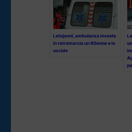
Letojanni, ambulanza investe
La
in retromarcia un 80enne e lo
un
uccide
in
Ag
pa