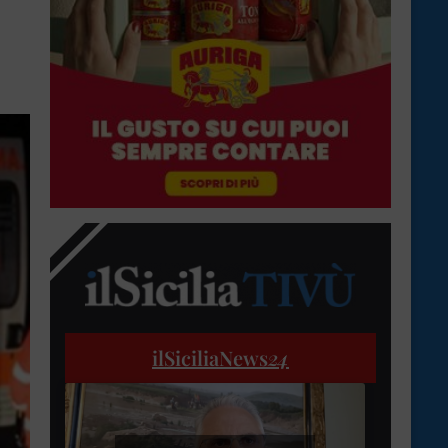
ilSiciliaNews
24