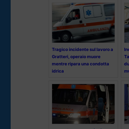
Tragico incidente sul lavoro a
In
Gratteri, operaio muore
Ta
mentre ripara una condotta
du
idrica
mu