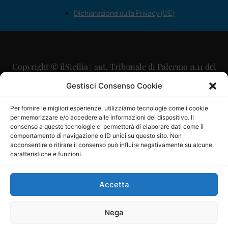
Dichiarazione sulla Privacy (UE)
Copyright © ilSicilia | aut. Tribunale di Palermo n.11 del
29/09/2015
Gestisci Consenso Cookie
Editore: Mercurio Comunicazione Soc. Coop. A.R.L.
Per fornire le migliori esperienze, utilizziamo tecnologie come i cookie
per memorizzare e/o accedere alle informazioni del dispositivo. Il
Direttore Editoriale: Maurizio Scaglione
consenso a queste tecnologie ci permetterà di elaborare dati come il
comportamento di navigazione o ID unici su questo sito. Non
Direttore Responsabile: Maria Calabrese
acconsentire o ritirare il consenso può influire negativamente su alcune
caratteristiche e funzioni.
p.zza Sant’Oliva, 9 – 90141 – Palermo – 091335557
P.IVA: 06334930820
Accetta
Mercurio Comunicazione Società Cooperativa a r.l. è
iscritta al Registro degli Operatori di Comunicazione al
Nega
numero 26988