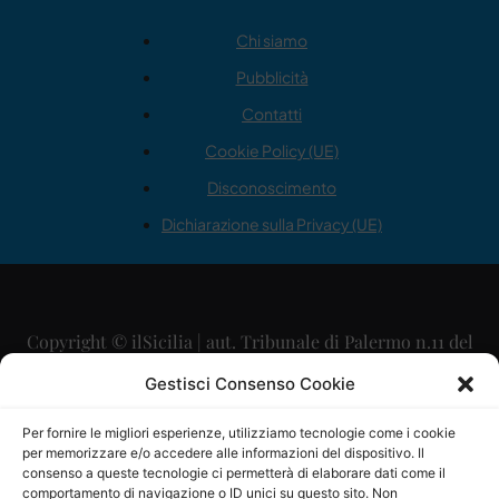
Chi siamo
Pubblicità
Contatti
Cookie Policy (UE)
Disconoscimento
Dichiarazione sulla Privacy (UE)
Copyright © ilSicilia | aut. Tribunale di Palermo n.11 del
29/09/2015
Gestisci Consenso Cookie
Editore: Mercurio Comunicazione Soc. Coop. A.R.L.
Per fornire le migliori esperienze, utilizziamo tecnologie come i cookie
per memorizzare e/o accedere alle informazioni del dispositivo. Il
Direttore Editoriale: Maurizio Scaglione
consenso a queste tecnologie ci permetterà di elaborare dati come il
comportamento di navigazione o ID unici su questo sito. Non