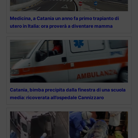
Medicina, a Catania un anno fa primo trapianto di
utero in Italia: ora proverà a diventare mamma
Catania, bimba precipita dalla finestra di una scuola
media: ricoverata all’ospedale Cannizzaro