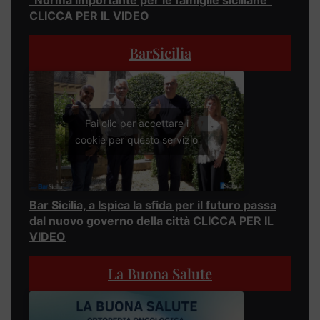
“Norma importante per le famiglie siciliane”
CLICCA PER IL VIDEO
BarSicilia
Fai clic per accettare i
cookie per questo servizio
Bar Sicilia, a Ispica la sfida per il futuro passa
dal nuovo governo della città CLICCA PER IL
VIDEO
La Buona Salute