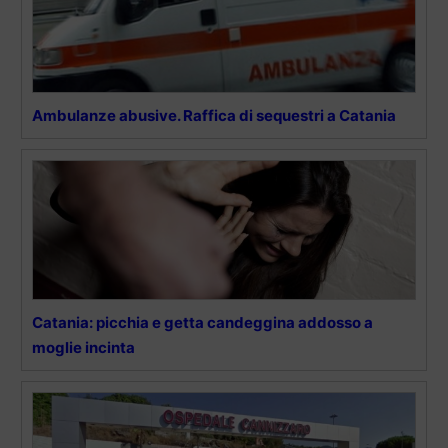
Ambulanze abusive. Raffica di sequestri a Catania
Catania: picchia e getta candeggina addosso a
moglie incinta