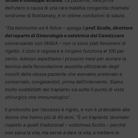
Scollo e Giuseppe Scibilia
. La paziente, nata priva
dell’utero a causa di una rara malattia congenita chiamata
sindrome di Rokitansky, è in ottime condizioni di salute.
“
Sta benissimo ed è felice – spiega il
prof. Scollo, direttore
del reparto di Ginecologia e ostetricia del Cannizzaro
conversando con l’ANSA – non ci sono
stati fenomeni di
rigetto. il ciclo è regolare e l’organo funziona al 100 per
cento. Adesso aspettiamo i prossimi mesi per avviare la
tecnica della fecondazione assistita utilizzando degli
ovociti della stessa paziente che avevamo prelevato e
conservato, congelandoli, prima dell’intervento. Siamo
molto soddisfatti del trapianto sia sotto il punto di vista
chirurgico che immunologico
“.
Il protocollo per l’accesso è rigido, e non è praticabile alle
donne che hanno più di 40 anni. “
È un trapianto ‘anomalo’
rispetto a quelli tradizionali –
sottolinea Scollo
– perché
non salva la vita, ma serve a dare la vita, a mettere le