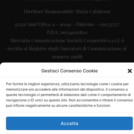
Direttore Responsabile: Maria Calabrese
p.zza Sant’Oliva, 9 – 90141 – Palermo – 091335557
P.IVA: 06334930820
Mercurio Comunicazione Società Cooperativa a r.l. è
iscritta al Registro degli Operatori di Comunicazione al
numero 26988
Sito gestito da
La Digitale srl
–
info@ladigitale.it
Gestisci Consenso Cookie
Per fornire le migliori esperienze, utilizziamo tecnologie come i cookie per
memorizzare e/o accedere alle informazioni del dispositivo. Il consenso a
queste tecnologie ci permetterà di elaborare dati come il comportamento di
navigazione o ID unici su questo sito. Non acconsentire o ritirare il consenso
può influire negativamente su alcune caratteristiche e funzioni.
Accetta