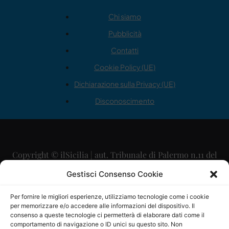
Chi siamo
Pubblicità
Contatti
Cookie Policy (UE)
Dichiarazione sulla Privacy (UE)
Disconoscimento
Copyright © ilSicilia | aut. Tribunale di Palermo n.11 del
29/09/2015
Gestisci Consenso Cookie
Editore: Mercurio Comunicazione Soc. Coop. A.R.L.
Per fornire le migliori esperienze, utilizziamo tecnologie come i cookie
per memorizzare e/o accedere alle informazioni del dispositivo. Il
Direttore Editoriale: Maurizio Scaglione
consenso a queste tecnologie ci permetterà di elaborare dati come il
comportamento di navigazione o ID unici su questo sito. Non