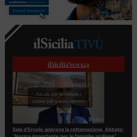
ilSiciliaNews
24
Fai clic per accettare i
cookie per questo servizio
Sala d’Ercole approva la rottamazione, Abbate:
“Norma importante per le famiglie siciliane”