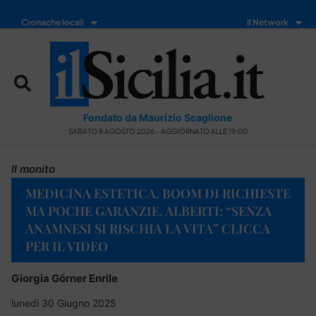
Cronache locali
Il Network
Fondato da Maurizio Scaglione
SABATO 8 AGOSTO 2026 - AGGIORNATO ALLE 19:00
Il monito
MEDICINA ESTETICA, BOOM DI RICHIESTE
MA POCHE GARANZIE. ALBERTI: “SENZA
ANAMNESI SI RISCHIA LA VITA” CLICCA
PER IL VIDEO
Giorgia Görner Enrile
lunedì 30 Giugno 2025