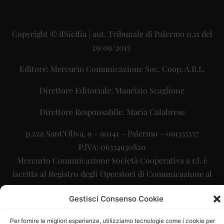
Copyright © ilSicilia | aut. Tribunale di Palermo n.11 del
29/09/2015
Editore: Mercurio Comunicazione Soc. Coop. A.R.L.
Direttore Editoriale: Maurizio Scaglione
Direttore Responsabile: Maria Calabrese
p.zza Sant’Oliva, 9 – 90141 – Palermo – 091335557
P.IVA: 06334930820
Mercurio Comunicazione Società Cooperativa a r.l. è
iscritta al Registro degli Operatori di Comunicazione al
numero 26988
Gestisci Consenso Cookie
Sito gestito da
La Digitale srl
–
info@ladigitale.it
Per fornire le migliori esperienze, utilizziamo tecnologie come i cookie per