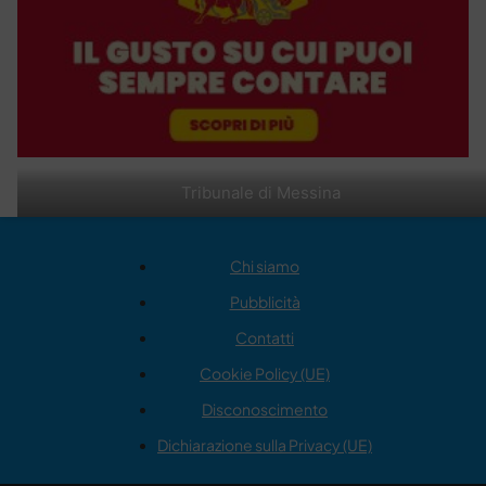
Tribunale di Messina
Chi siamo
Pubblicità
Contatti
Cookie Policy (UE)
Disconoscimento
Dichiarazione sulla Privacy (UE)