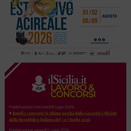
Pubblicazione: mercoledì 8 Luglio 2026
Bandi e concorsi: le ultime novità dalla Gazzetta Ufficiale
della Repubblica Italiana del 3 e 7 luglio 2026
Pubblicazione: venerdì 3 Luglio 2026