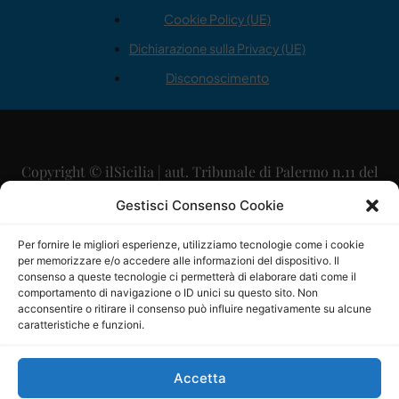
Cookie Policy (UE)
Dichiarazione sulla Privacy (UE)
Disconoscimento
Copyright © ilSicilia | aut. Tribunale di Palermo n.11 del
29/09/2015
Gestisci Consenso Cookie
Editore: Mercurio Comunicazione Soc. Coop. A.R.L.
Per fornire le migliori esperienze, utilizziamo tecnologie come i cookie
per memorizzare e/o accedere alle informazioni del dispositivo. Il
Direttore Editoriale: Maurizio Scaglione
consenso a queste tecnologie ci permetterà di elaborare dati come il
comportamento di navigazione o ID unici su questo sito. Non
Direttore Responsabile: Maria Calabrese
acconsentire o ritirare il consenso può influire negativamente su alcune
caratteristiche e funzioni.
p.zza Sant’Oliva, 9 – 90141 – Palermo – 091335557
P.IVA: 06334930820
Accetta
Mercurio Comunicazione Società Cooperativa a r.l. è