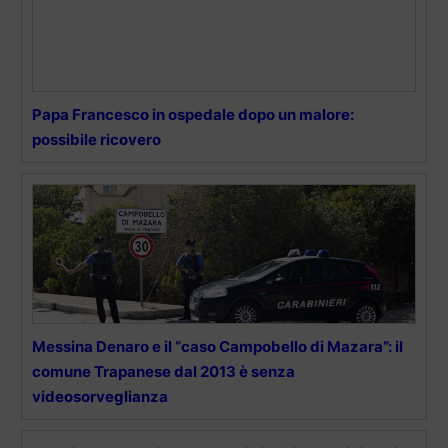
Papa Francesco in ospedale dopo un malore:
possibile ricovero
Messina Denaro e il “caso Campobello di Mazara”: il
comune Trapanese dal 2013 è senza
videosorveglianza