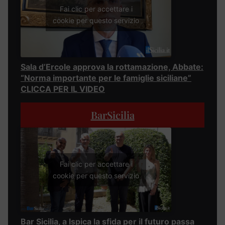
Fai clic per accettare i
cookie per questo servizio
Sala d’Ercole approva la rottamazione, Abbate:
“Norma importante per le famiglie siciliane”
CLICCA PER IL VIDEO
BarSicilia
Fai clic per accettare i
cookie per questo servizio
Bar Sicilia, a Ispica la sfida per il futuro passa