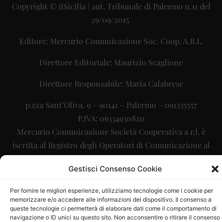
Copyright © ilSicilia | aut. Tribunale di Palermo n.11 del
29/09/2015
Editore: Mercurio Comunicazione Soc. Coop. A.R.L.
Direttore Editoriale: Maurizio Scaglione
Direttore Responsabile: Maria Calabrese
p.zza Sant’Oliva, 9 – 90141 – Palermo – 091335557
P.IVA: 06334930820
Mercurio Comunicazione Società Cooperativa a r.l. è
iscritta al Registro degli Operatori di Comunicazione al
numero 26988
Gestisci Consenso Cookie
Sito gestito da
La Digitale srl
–
info@ladigitale.it
Per fornire le migliori esperienze, utilizziamo tecnologie come i cookie per
memorizzare e/o accedere alle informazioni del dispositivo. Il consenso a
queste tecnologie ci permetterà di elaborare dati come il comportamento di
navigazione o ID unici su questo sito. Non acconsentire o ritirare il consenso