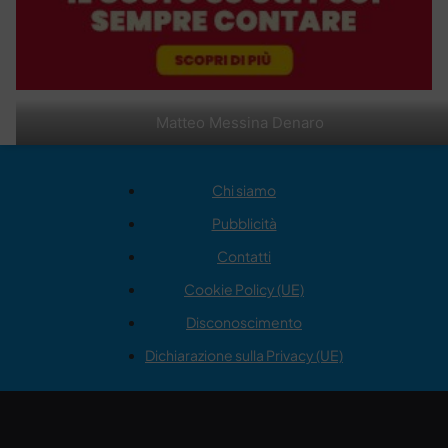
Matteo Messina Denaro
Chi siamo
Pubblicità
Contatti
Cookie Policy (UE)
Disconoscimento
Dichiarazione sulla Privacy (UE)