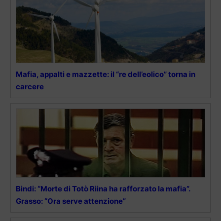
Mafia, appalti e mazzette: il “re dell’eolico” torna in
carcere
Bindi: “Morte di Totò Riina ha rafforzato la mafia”.
Grasso: “Ora serve attenzione”